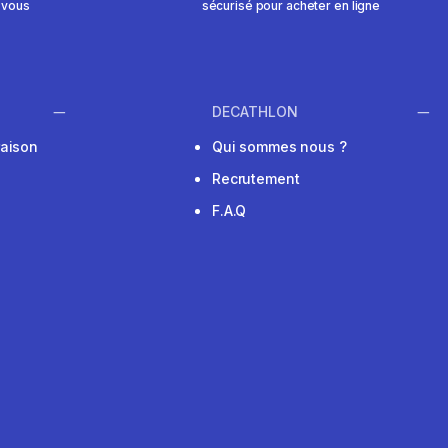
 vous
sécurisé pour acheter en ligne
DECATHLON
raison
Qui sommes nous ?
Recrutement
F.A.Q