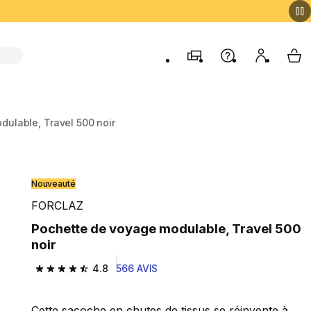
Magasins
Aide
Mon comp
My 
ulable, Travel 500 noir
Nouveauté
FORCLAZ
Pochette de voyage modulable, Travel 500
noir
4.8
566 AVIS
4.8 out of 5 stars from 566 reviews
Cette sacoche en chutes de tissus se réinvente à