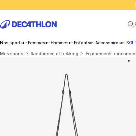
Ope
Nos sports
Femmes
Hommes
Enfants
Accessoires
SOL
Accueil
Mes sports
Randonnée et trekking
Équipements randonnée 