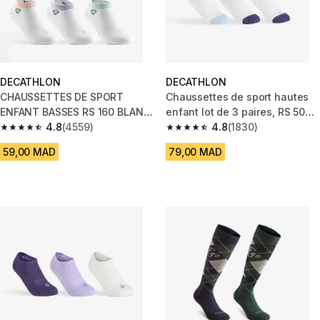
DECATHLON
DECATHLON
CHAUSSETTES DE SPORT
Chaussettes de sport hautes
ENFANT BASSES RS 160 BLANC
enfant lot de 3 paires, RS 500
LOGO COEUR LOT DE 3
4.8
(4559)
beige violet vert
4.8
(1830)
4.8 out of 5 stars from 4559 reviews
4.8 out of 5 stars from 1830 re
59,00 MAD
79,00 MAD