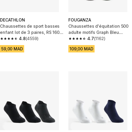
DECATHLON
FOUGANZA
Chaussettes de sport basses
Chaussettes d'équitation 500
enfant lot de 3 paires, RS 160
adulte motifs Graph Bleu
JR violet
4.8
(4559)
noir/Vert Mélèze. Lot de 2
4.7
(1162)
4.8 out of 5 stars from 4559 reviews
4.7 out of 5 stars from 1162 re
59,00 MAD
109,00 MAD