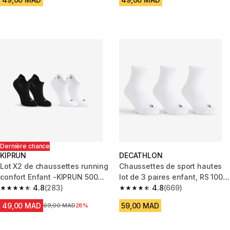
Dernière chance
KIPRUN
DECATHLON
Lot X2 de chaussettes running
Chaussettes de sport hautes
confort Enfant -KIPRUN 500
lot de 3 paires enfant, RS 100
INV noires et blanches
4.8
(283)
blanc
4.8
(669)
4.8 out of 5 stars from 283 reviews
4.8 out of 5 stars from 669 rev
49,00 MAD
59,00 MAD
Prix avant la réduction
69,00 MAD
28%