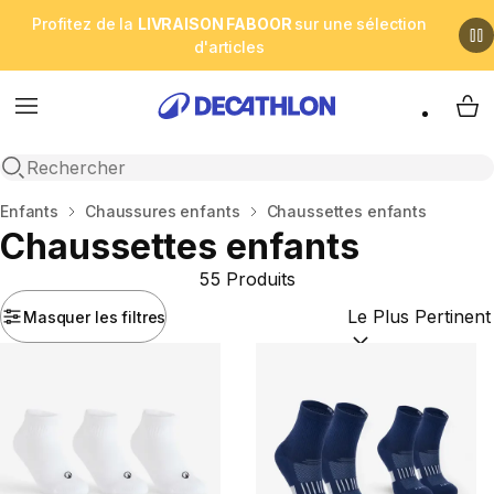
Profitez de la
LIVRAISON FABOOR
sur une sélection
d'articles
Menu
My 
Open search
Accueil
Enfants
Chaussures enfants
Chaussettes enfants
Chaussettes enfants
55 Produits
Masquer les filtres
Trier par :
(optional