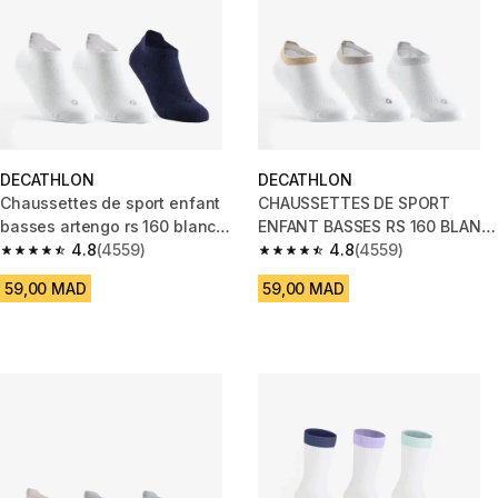
DECATHLON
DECATHLON
Chaussettes de sport enfant
CHAUSSETTES DE SPORT
basses artengo rs 160 blanc
ENFANT BASSES RS 160 BLANC
marine lot de 3
4.8
(4559)
BRILLANT LOT DE 3.
4.8
(4559)
4.8 out of 5 stars from 4559 reviews
4.8 out of 5 stars from 4559 re
59,00 MAD
59,00 MAD