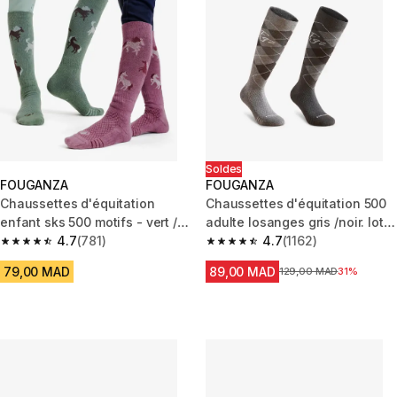
Soldes
FOUGANZA
FOUGANZA
Chaussettes d'équitation
Chaussettes d'équitation 500
enfant sks 500 motifs - vert /
adulte losanges gris /noir. lot
violet
4.7
(781)
de 2
4.7
(1162)
4.7 out of 5 stars from 781 reviews
4.7 out of 5 stars from 1162 re
79,00 MAD
89,00 MAD
Prix avant la réduction
129,00 MAD
31%