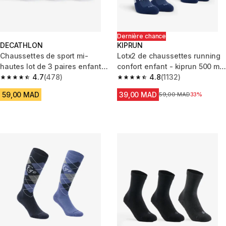
Dernière chance
DECATHLON
KIPRUN
Chaussettes de sport mi-
Lotx2 de chaussettes running
hautes lot de 3 paires enfant,
confort enfant - kiprun 500 mid
RS 100 blanche
4.7
(478)
bleues marine
4.8
(1132)
4.7 out of 5 stars from 478 reviews
4.8 out of 5 stars from 1132 re
59,00 MAD
39,00 MAD
Prix avant la réduction
59,00 MAD
33%