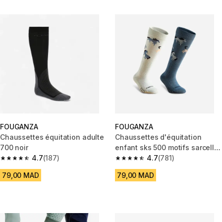
FOUGANZA
FOUGANZA
Chaussettes équitation adulte
Chaussettes d'équitation
700 noir
enfant sks 500 motifs sarcelle
4.7
(187)
vert. lot de 2
4.7
(781)
4.7 out of 5 stars from 187 reviews
4.7 out of 5 stars from 781 rev
79,00 MAD
79,00 MAD