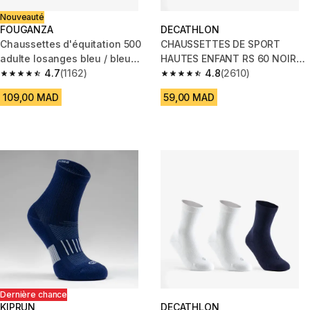
Nouveauté
FOUGANZA
DECATHLON
Chaussettes d'équitation 500
CHAUSSETTES DE SPORT
adulte losanges bleu / bleu
HAUTES ENFANT RS 60 NOIR
comète
4.7
(1162)
GRIS LOT DE 3.
4.8
(2610)
4.7 out of 5 stars from 1162 reviews
4.8 out of 5 stars from 2610 re
109,00 MAD
59,00 MAD
Dernière chance
KIPRUN
DECATHLON