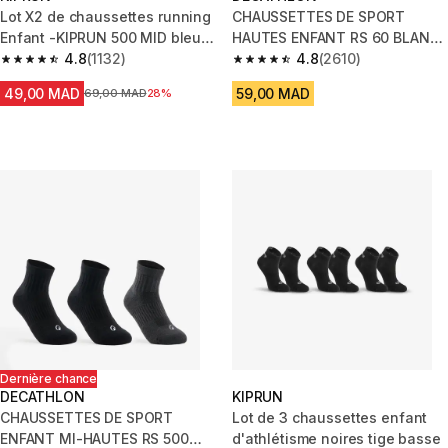
Lot X2 de chaussettes running
CHAUSSETTES DE SPORT
Enfant -KIPRUN 500 MID bleue
HAUTES ENFANT RS 60 BLANC
marine
4.8
(1132)
MARINE LOT DE 3.
4.8
(2610)
4.8 out of 5 stars from 1132 reviews
4.8 out of 5 stars from 2610 re
49,00 MAD
59,00 MAD
Prix avant la réduction
69,00 MAD
28%
Dernière chance
DECATHLON
KIPRUN
CHAUSSETTES DE SPORT
Lot de 3 chaussettes enfant
ENFANT MI-HAUTES RS 500
d'athlétisme noires tige basse