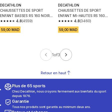
DECATHLON
DECATHLON
CHAUSSETTES DE SPORT
CHAUSSETTES DE SPORT
ENFANT BASSES RS 160 NOIR
ENFANT MI-HAUTES RS 160
NOIR GRIS LOT DE 3.
4.8
(4559)
BLANC MARINE LOT DE 3
4.8
(3460)
4.8 out of 5 stars from 4559 reviews
4.8 out of 5 stars from 3460 r
59,00 MAD
59,00 MAD
1
of
3
Retour en haut
Plus de 65 sports
Chez Decathlon, nous croyons fermement aux bienfaits du sport
depuis 1976.
Garantie
Tous nos produits sont garantis au minimum deux ans.