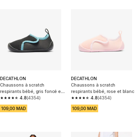
DECATHLON
DECATHLON
Chaussons à scratch
Chaussons à scratch
respirants bébé, gris foncé et
respirants bébé, rose et blanc
bleu
4.8
(4354)
4.8
(4354)
4.8 out of 5 stars from 4354 reviews
4.8 out of 5 stars from 4354 r
109,00 MAD
109,00 MAD