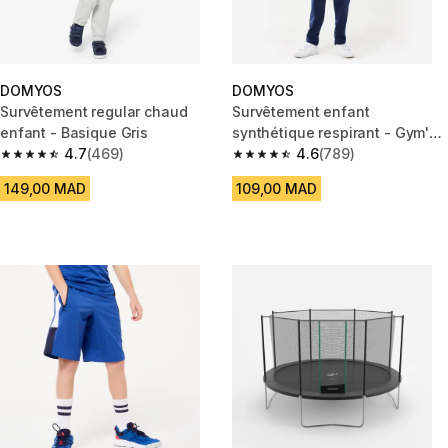
DOMYOS
DOMYOS
Survêtement regular chaud
Survêtement enfant
enfant - Basique Gris
synthétique respirant - Gym'y
4.7
(469)
bleu marine
4.6
(789)
4.7 out of 5 stars from 469 reviews
4.6 out of 5 stars from 789 rev
149,00 MAD
109,00 MAD