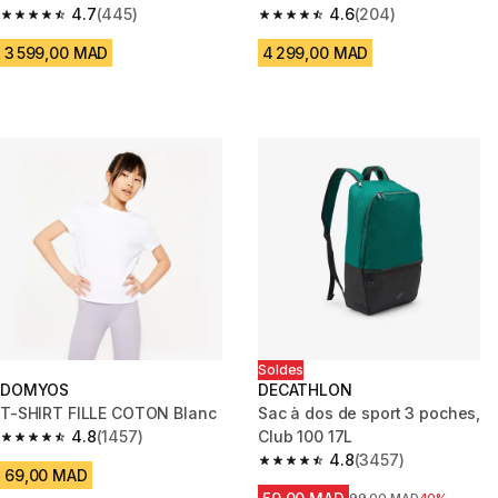
4.7
(445)
outil
4.6
(204)
4.7 out of 5 stars from 445 reviews
4.6 out of 5 stars from 204 rev
3 599,00 MAD
4 299,00 MAD
Soldes
DOMYOS
DECATHLON
T-SHIRT FILLE COTON Blanc
Sac à dos de sport 3 poches,
4.8
(1457)
Club 100 17L
4.8 out of 5 stars from 1457 reviews
4.8
(3457)
4.8 out of 5 stars from 3457 re
69,00 MAD