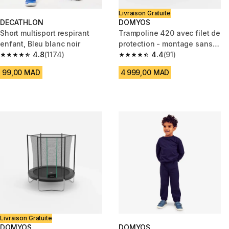
Livraison Gratuite
DECATHLON
DOMYOS
Short multisport respirant
Trampoline 420 avec filet de
enfant, Bleu blanc noir
protection - montage sans
4.8
(1174)
outil
4.4
(91)
4.8 out of 5 stars from 1174 reviews
4.4 out of 5 stars from 91 revi
99,00 MAD
4 999,00 MAD
Livraison Gratuite
DOMYOS
DOMYOS