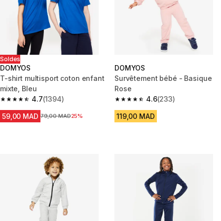
Soldes
DOMYOS
DOMYOS
T-shirt multisport coton enfant
Survêtement bébé - Basique
mixte, Bleu
Rose
4.7
(1394)
4.6
(233)
4.7 out of 5 stars from 1394 reviews
4.6 out of 5 stars from 233 rev
59,00 MAD
119,00 MAD
Prix avant la réduction
79,00 MAD
25%