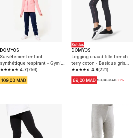
Soldes
DOMYOS
DOMYOS
Survêtement enfant
Legging chaud fille french
synthétique respirant - Gym'y
terry coton - Basique gris
rose et pantalon marine
4.7
(756)
chiné foncé
4.8
(221)
4.7 out of 5 stars from 756 reviews
4.8 out of 5 stars from 221 rev
109,00 MAD
69,00 MAD
Prix avant la réduction
99,00 MAD
30%