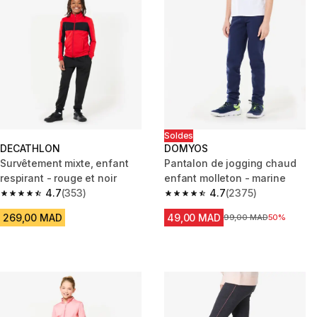
Soldes
DECATHLON
DOMYOS
Survêtement mixte, enfant
Pantalon de jogging chaud
respirant - rouge et noir
enfant molleton - marine
4.7
(353)
4.7
(2375)
4.7 out of 5 stars from 353 reviews
4.7 out of 5 stars from 2375 re
269,00 MAD
49,00 MAD
Prix avant la réduction
99,00 MAD
50%