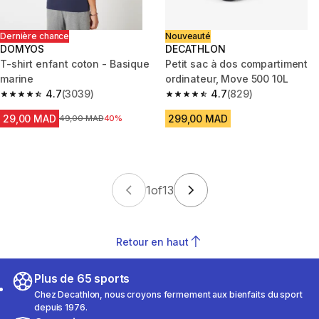
Dernière chance
Nouveauté
DOMYOS
DECATHLON
T-shirt enfant coton - Basique
Petit sac à dos compartiment
marine
ordinateur, Move 500 10L
4.7
(3039)
4.7
(829)
4.7 out of 5 stars from 3039 reviews
4.7 out of 5 stars from 829 rev
29,00 MAD
299,00 MAD
Prix avant la réduction
49,00 MAD
40%
1
of
13
Retour en haut
Plus de 65 sports
Chez Decathlon, nous croyons fermement aux bienfaits du sport
depuis 1976.