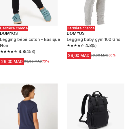
Dernière chance
Dernière chance
DOMYOS
DOMYOS
Legging bébé coton - Basique
Legging baby gym 100 Gris
Noir
4.8
(5)
4.8 out of 5 stars from 5 review
4.8
(458)
4.8 out of 5 stars from 458 reviews
29,00 MAD
Prix avant la réduction
59,00 MAD
50%
29,00 MAD
Prix avant la réduction
99,00 MAD
70%