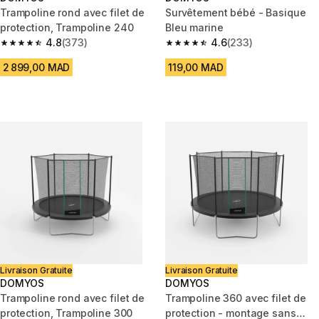
Trampoline rond avec filet de
Survêtement bébé - Basique
protection, Trampoline 240
Bleu marine
4.8
(373)
4.6
(233)
4.8 out of 5 stars from 373 reviews
4.6 out of 5 stars from 233 rev
2 899,00 MAD
119,00 MAD
Livraison Gratuite
Livraison Gratuite
DOMYOS
DOMYOS
Trampoline rond avec filet de
Trampoline 360 avec filet de
protection, Trampoline 300
protection - montage sans