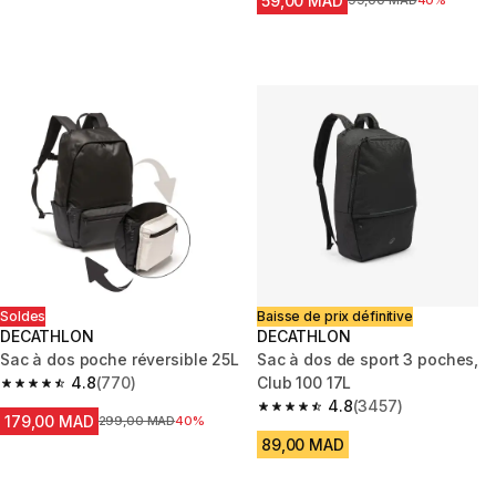
59,00 MAD
Prix avant la réduction
99,00 MAD
40%
Soldes
Baisse de prix définitive
DECATHLON
DECATHLON
Sac à dos poche réversible 25L
Sac à dos de sport 3 poches,
4.8
(770)
Club 100 17L
4.8 out of 5 stars from 770 reviews
4.8
(3457)
4.8 out of 5 stars from 3457 re
179,00 MAD
Prix avant la réduction
299,00 MAD
40%
89,00 MAD