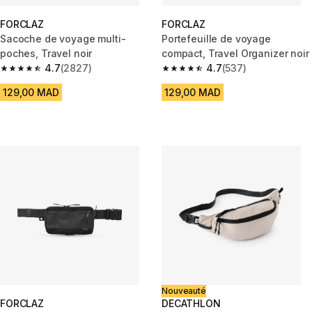
FORCLAZ
FORCLAZ
Sacoche de voyage multi-
Portefeuille de voyage
poches, Travel noir
compact, Travel Organizer noir
4.7
(2827)
4.7
(537)
4.7 out of 5 stars from 2827 reviews
4.7 out of 5 stars from 537 rev
129,00 MAD
129,00 MAD
Nouveauté
FORCLAZ
DECATHLON