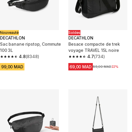
Nouveauté
Soldes
DECATHLON
DECATHLON
Sac banane ripstop, Commute
Besace compacte de trek
100 3L
voyage TRAVEL 15L noire
4.8
(8348)
4.7
(734)
4.8 out of 5 stars from 8348 reviews
4.7 out of 5 stars from 734 rev
99,00 MAD
69,00 MAD
Prix avant la réduction
89,00 MAD
22%