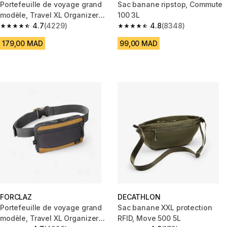
Portefeuille de voyage grand
Sac banane ripstop, Commute
modèle, Travel XL Organizer
100 3L
noir
4.7
(4229)
4.8
(8348)
4.7 out of 5 stars from 4229 reviews
4.8 out of 5 stars from 8348 r
179,00 MAD
99,00 MAD
FORCLAZ
DECATHLON
Portefeuille de voyage grand
Sac banane XXL protection
modèle, Travel XL Organizer
RFID, Move 500 5L