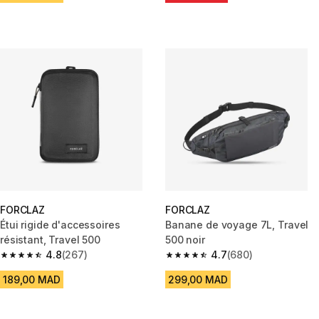
FORCLAZ
FORCLAZ
Étui rigide d'accessoires
Banane de voyage 7L, Travel
résistant, Travel 500
500 noir
4.8
(267)
4.7
(680)
4.8 out of 5 stars from 267 reviews
4.7 out of 5 stars from 680 rev
189,00 MAD
299,00 MAD