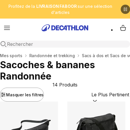
Profitez de la
LIVRAISON FABOOR
sur une sélection
d'articles
Menu
My 
Open search
Accueil
Mes sports
Randonnée et trekking
Sacs à dos et Sacs de 
Sacoches & bananes
Randonnée
14 Produits
Masquer les filtres
Trier par :
(optional