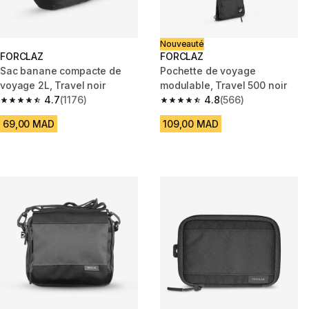
Nouveauté
FORCLAZ
FORCLAZ
Sac banane compacte de
Pochette de voyage
voyage 2L, Travel noir
modulable, Travel 500 noir
4.7
(1176)
4.8
(566)
4.7 out of 5 stars from 1176 reviews
4.8 out of 5 stars from 566 rev
69,00 MAD
109,00 MAD