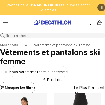
Profitez de la
LIVRAISON FABOOR
sur une sélection
d'articles
Menu
My 
Open search
Accueil
Mes sports
Ski
Vêtements et pantalons ski femme
Vêtements et pantalons ski
femme
Sous-vêtements thermiques femme
6 Produits
Masquer les filtres
Trier par :
(optional