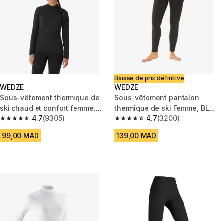
Baisse de prix définitive
WEDZE
WEDZE
Sous-vêtement thermique de
Sous-vêtement pantalon
ski chaud et confort femme,
thermique de ski Femme, BL
BL100 haut Noir
4.7
(9305)
500 noir
4.7
(3200)
4.7 out of 5 stars from 9305 reviews
4.7 out of 5 stars from 3200 re
99,00 MAD
139,00 MAD