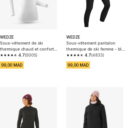
WEDZE
WEDZE
Sous-vêtement de ski
Sous-vêtement pantalon
thermique chaud et confort
thermique de ski femme - bl
femme, 100 Blanc Greige
4.7
(9305)
100 bas - noir
4.7
(4833)
4.7 out of 5 stars from 9305 reviews
4.7 out of 5 stars from 4833 r
99,00 MAD
99,00 MAD