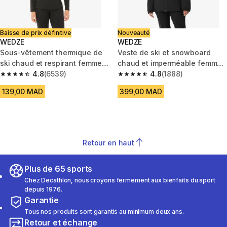
Baisse de prix définitive
Nouveauté
WEDZE
WEDZE
Sous-vêtement thermique de
Veste de ski et snowboard
ski chaud et respirant femme,
chaud et imperméable femme,
BL 500 noir
4.8
(6539)
100 noir
4.8
(1888)
4.8 out of 5 stars from 6539 reviews
4.8 out of 5 stars from 1888 re
139,00 MAD
399,00 MAD
Retour en haut
Plus de 65 sports
Chez Decathlon, nous croyons fermement aux bienfaits du sport
depuis 1976.
Garantie
Tous nos produits sont garantis au minimum deux ans.
Retour et échange