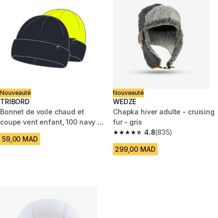
Nouveauté
Nouveauté
TRIBORD
WEDZE
Bonnet de voile chaud et
Chapka hiver adulte - cruising
coupe vent enfant, 100 navy /
fur - gris
jaune fluo
4.8
(835)
4.8 out of 5 stars from 835 rev
59,00 MAD
299,00 MAD