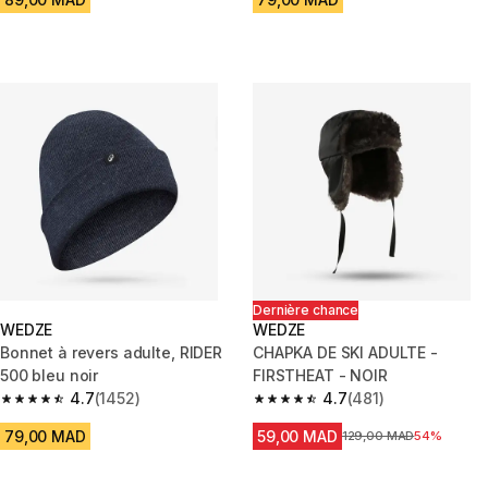
Dernière chance
WEDZE
WEDZE
Bonnet à revers adulte, RIDER
CHAPKA DE SKI ADULTE -
500 bleu noir
FIRSTHEAT - NOIR
4.7
(1452)
4.7
(481)
4.7 out of 5 stars from 1452 reviews
4.7 out of 5 stars from 481 rev
79,00 MAD
59,00 MAD
Prix avant la réduction
129,00 MAD
54%