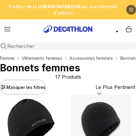
Profitez de la
LIVRAISON FABOOR
sur une sélection
d'articles
Menu
My 
Open search
Accueil
Femme
Vêtements femmes
Accessoires femmes
Bonnet
Bonnets femmes
17 Produits
Masquer les filtres
Trier par :
(optional