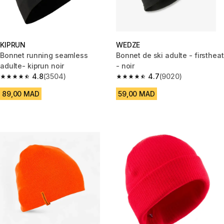
KIPRUN
WEDZE
Bonnet running seamless
Bonnet de ski adulte - firstheat
adulte- kiprun noir
- noir
4.8
(3504)
4.7
(9020)
4.8 out of 5 stars from 3504 reviews
4.7 out of 5 stars from 9020 re
89,00 MAD
59,00 MAD