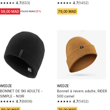
4.7
(633)
4.7
(1452)
4.7 out of 5 stars from 633 reviews
4.7 out of 5 stars from 1452 re
59,00 MAD
79,00 MAD
Prix avant la réduction
79,00 MAD
25%
WEDZE
WEDZE
BONNET DE SKI ADULTE -
Bonnet à revers adulte, RIDER
SIMPLE - NOIR
500 camel
4.7
(6606)
4.7
(1452)
4.7 out of 5 stars from 6606 reviews
4.7 out of 5 stars from 1452 re
89,00 MAD
79,00 MAD