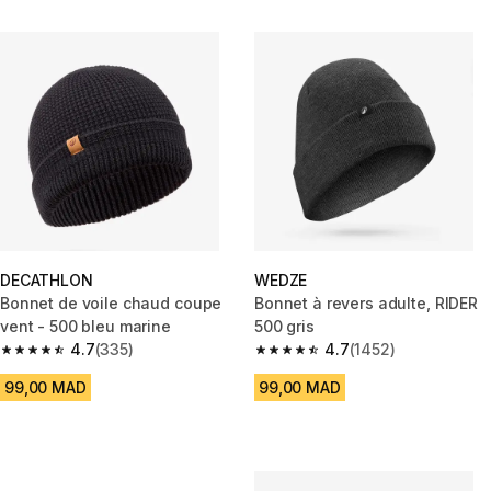
DECATHLON
WEDZE
Bonnet de voile chaud coupe
Bonnet à revers adulte, RIDER
vent - 500 bleu marine
500 gris
4.7
(335)
4.7
(1452)
4.7 out of 5 stars from 335 reviews
4.7 out of 5 stars from 1452 re
99,00 MAD
99,00 MAD