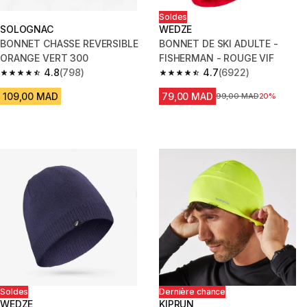
Soldes
SOLOGNAC
WEDZE
BONNET CHASSE REVERSIBLE
BONNET DE SKI ADULTE -
ORANGE VERT 300
FISHERMAN - ROUGE VIF
4.8
(798)
4.7
(6922)
4.8 out of 5 stars from 798 reviews
4.7 out of 5 stars from 6922 re
109,00 MAD
79,00 MAD
Prix avant la réduction
99,00 MAD
20%
Soldes
Dernière chance
WEDZE
KIPRUN