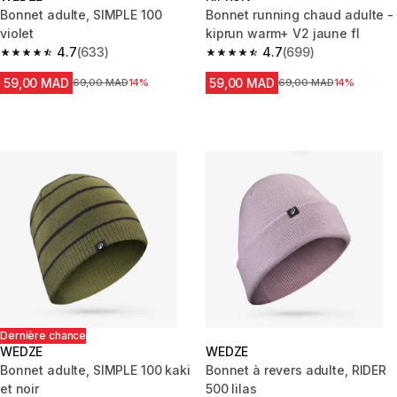
Bonnet adulte, SIMPLE 100
Bonnet running chaud adulte -
violet
kiprun warm+ V2 jaune fl
4.7
(633)
4.7
(699)
4.7 out of 5 stars from 633 reviews
4.7 out of 5 stars from 699 rev
59,00 MAD
59,00 MAD
Prix avant la réduction
69,00 MAD
14%
Prix avant la réduction
69,00 MAD
14%
Dernière chance
WEDZE
WEDZE
Bonnet adulte, SIMPLE 100 kaki
Bonnet à revers adulte, RIDER
et noir
500 lilas