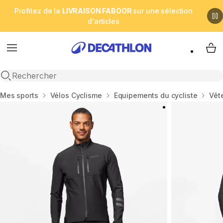
Profitez de la
LIVRAISON FABOOR
sur une sélection
d'articles
Menu
My 
Open search
Accueil
Mes sports
Vélos Cyclisme
Equipements du cycliste
Vêt