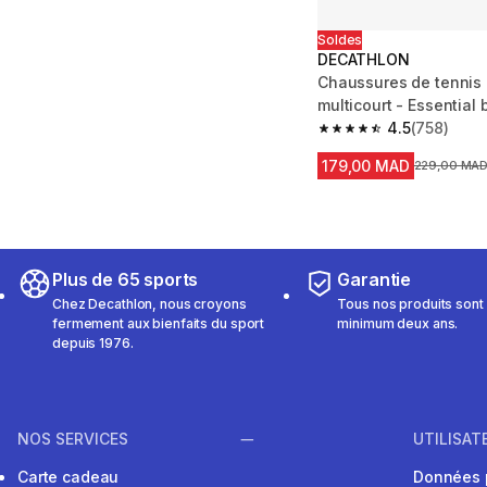
Soldes
DECATHLON
Chaussures de tenni
multicourt - Essential
4.5
(758)
4.5 out of 5 stars fro
179,00 MAD
Prix avant l
229,00 MA
Plus de 65 sports
Garantie
Chez Decathlon, nous croyons
Tous nos produits sont 
fermement aux bienfaits du sport
minimum deux ans.
depuis 1976.
NOS SERVICES
UTILISAT
Carte cadeau
Données 