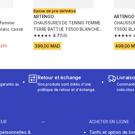
Baisse de prix définitive
ARTENGO
ARTENGO
s Femme
CHAUSSURES DE TENNIS FEMME
CHAUSSURES
 blanc cassé
TERRE BATTUE TS500 BLANCHE
TS500 B
BEIGE
4.7
(58)
m 758 reviews
4.7 out of 5 stars from 58 reviews
4.6 out of
399,00 MAD
499,00 
a réduction
D
21%
Retour et échange
Livrais
garantis au
Nos produits sont dotés d'une
Commandez
politique de retour et d'échange.
colis chez
EUR
ACHETER EN LIGNE
personnelles &
Tarifs et option de liv