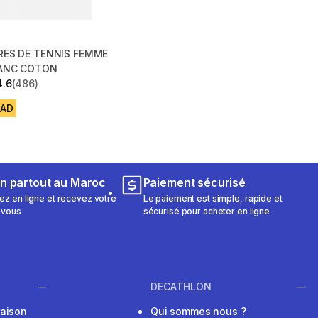
 DE TENNIS FEMME
LANC COTON
4.6
(486)
 5 stars from 486 reviews
MAD
on partout au Maroc
Paiement sécurisé
 en ligne et recevez votre
Le paiement est simple, rapide et
 vous
sécurisé pour acheter en ligne
DECATHLON
raison
Qui sommes nous ?