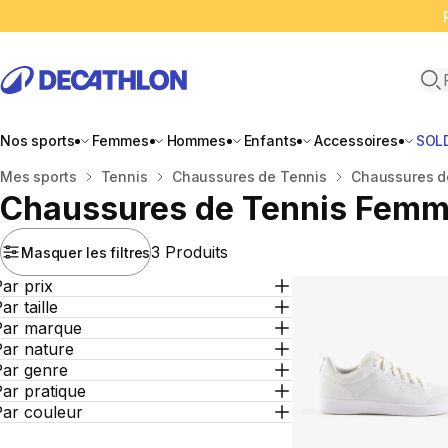
Ope
Nos sports
Femmes
Hommes
Enfants
Accessoires
SOL
Accueil
Mes sports
Tennis
Chaussures de Tennis
Chaussures d
Chaussures de Tennis Fem
3 Produits
Masquer les filtres
ar prix
ar taille
Par marque
Par nature
Par genre
ar pratique
Par couleur