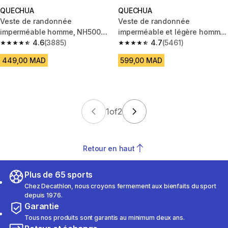
QUECHUA
QUECHUA
Veste de randonnée
Veste de randonnée
imperméable homme, NH500
imperméable et légère homme,
gris
4.6
(3885)
MH100 beige noir
4.7
(5461)
4.6 out of 5 stars from 3885 reviews
4.7 out of 5 stars from 5461 re
449,00 MAD
599,00 MAD
1
of
2
Retour en haut
Plus de 65 sports
Chez Decathlon, nous croyons fermement aux bienfaits du sport
depuis 1976.
Garantie
Tous nos produits sont garantis au minimum deux ans.