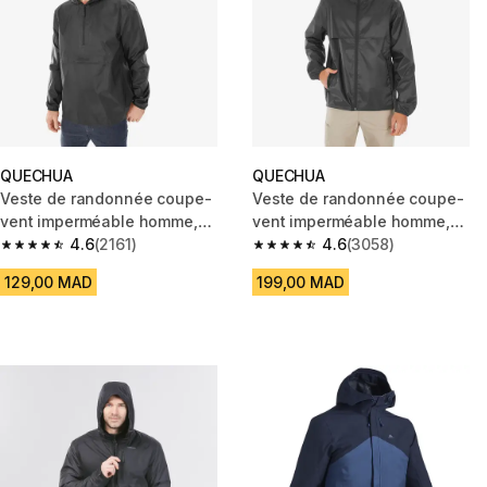
QUECHUA
QUECHUA
Veste de randonnée coupe-
Veste de randonnée coupe-
vent imperméable homme,
vent imperméable homme,
Raincut 1/2 Zip noir
4.6
(2161)
Raincut Full Zip noir
4.6
(3058)
4.6 out of 5 stars from 2161 reviews
4.6 out of 5 stars from 3058 re
129,00 MAD
199,00 MAD