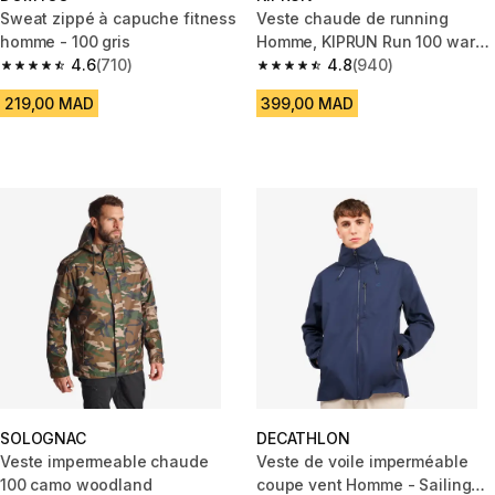
Sweat zippé à capuche fitness
Veste chaude de running
homme - 100 gris
Homme, KIPRUN Run 100 warm
4.6
(710)
noire
4.8
(940)
4.6 out of 5 stars from 710 reviews
4.8 out of 5 stars from 940 rev
219,00 MAD
399,00 MAD
SOLOGNAC
DECATHLON
Veste impermeable chaude
Veste de voile imperméable
100 camo woodland
coupe vent Homme - Sailing