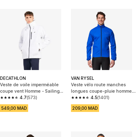
DECATHLON
VAN RYSEL
Veste de voile imperméable
Veste vélo route manches
coupe vent Homme - Sailing
longues coupe-pluie homme
500 blanc
4.7
(573)
RC100 bleu indigo
4.5
(1401)
4.7 out of 5 stars from 573 reviews
4.5 out of 5 stars from 1401 re
549,00 MAD
209,00 MAD