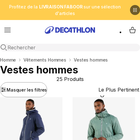
Profitez de la
LIVRAISON FABOOR
sur une sélection
d'articles
Menu
My 
Open search
Accueil
Homme
Vêtements Hommes
Vestes hommes
Vestes hommes
25 Produits
Masquer les filtres
Trier par :
(optional