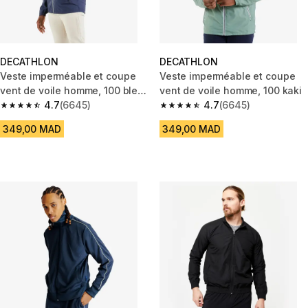
DECATHLON
DECATHLON
Veste imperméable et coupe
Veste imperméable et coupe
vent de voile homme, 100 bleu
vent de voile homme, 100 kaki
marine
4.7
(6645)
4.7
(6645)
4.7 out of 5 stars from 6645 reviews
4.7 out of 5 stars from 6645 re
349,00 MAD
349,00 MAD