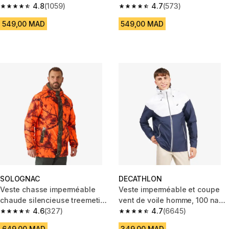
4.8
(1059)
500 bleu marine
4.7
(573)
4.8 out of 5 stars from 1059 reviews
4.7 out of 5 stars from 573 rev
549,00 MAD
549,00 MAD
SOLOGNAC
DECATHLON
Veste chasse imperméable
Veste imperméable et coupe
chaude silencieuse treemetic
vent de voile homme, 100 navy
fluo poste 100
4.6
(327)
blanc
4.7
(6645)
4.6 out of 5 stars from 327 reviews
4.7 out of 5 stars from 6645 re
649,00 MAD
349,00 MAD