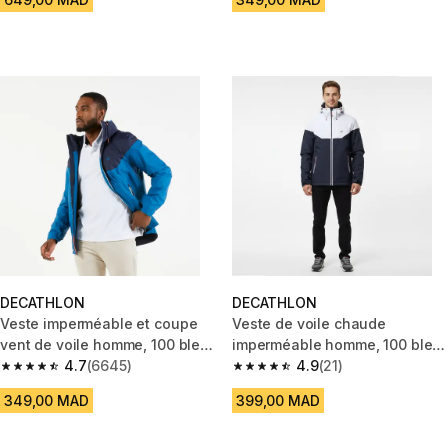
DECATHLON
DECATHLON
Veste imperméable et coupe
Veste de voile chaude
vent de voile homme, 100 bleu
imperméable homme, 100 bleu
bleu ddy
4.7
(6645)
et blanc
4.9
(21)
4.7 out of 5 stars from 6645 reviews
4.9 out of 5 stars from 21 revie
349,00 MAD
399,00 MAD