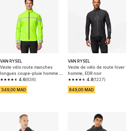
VAN RYSEL
VAN RYSEL
Veste vélo route manches
Veste de vélo de route hiver
longues coupe-pluie homme -
homme, EDR noir
visible EN17353
4.6
(636)
4.8
(1227)
4.6 out of 5 stars from 636 reviews
4.8 out of 5 stars from 1227 re
349,00 MAD
849,00 MAD