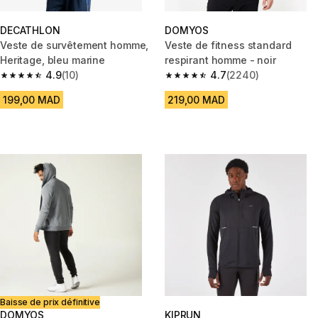
DECATHLON
DOMYOS
Veste de survêtement homme,
Veste de fitness standard
Heritage, bleu marine
respirant homme - noir
4.9
(10)
4.7
(2240)
4.9 out of 5 stars from 10 reviews
4.7 out of 5 stars from 2240 r
199,00 MAD
219,00 MAD
Baisse de prix définitive
DOMYOS
KIPRUN