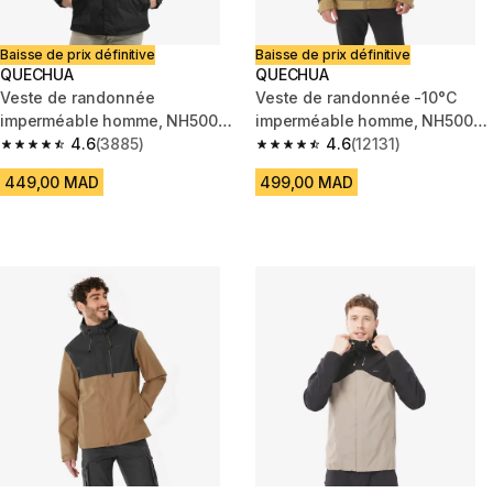
Baisse de prix définitive
Baisse de prix définitive
QUECHUA
QUECHUA
Veste de randonnée
Veste de randonnée -10°C
imperméable homme, NH500
imperméable homme, NH500
noir
4.6
(3885)
marron
4.6
(12131)
4.6 out of 5 stars from 3885 reviews
4.6 out of 5 stars from 12131 r
449,00 MAD
499,00 MAD