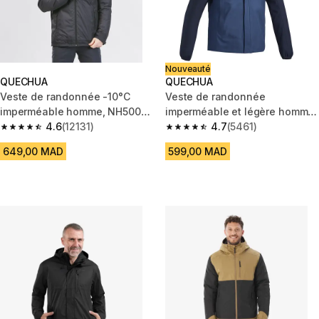
Nouveauté
QUECHUA
QUECHUA
Veste de randonnée -10°C
Veste de randonnée
imperméable homme, NH500
imperméable et légère homme,
noir
4.6
(12131)
MH100 bleu foncé
4.7
(5461)
4.6 out of 5 stars from 12131 reviews
4.7 out of 5 stars from 5461 re
649,00 MAD
599,00 MAD