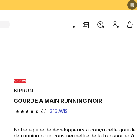
Magasins
Aide
Mon comp
My 
Soldes
KIPRUN
GOURDE A MAIN RUNNING NOIR
4.1
316 AVIS
4.1 out of 5 stars from 316 reviews
Notre équipe de développeurs a conçu cette gourde
de running pour vous permettre de la transporter à