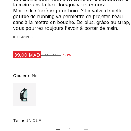
la main sans la tenir lorsque vous courez.
Marre de s'arrêter pour boire ? La valve de cette
gourde de running va permettre de projeter l'eau
sans à la mettre en bouche. De plus, grâce au strap,
vous pourrez toujours l'avoir à porter de main.
ID
8561285
39,00 MAD
Prix avant la réduction
79,00 MAD
-50%
Couleur:
Noir
Choose a variant
Taille:
UNIQUE