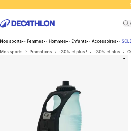
Ope
Nos sports
Femmes
Hommes
Enfants
Accessoires
SOL
Accueil
Mes sports
Promotions
-30% et plus !
-30% et plus
G