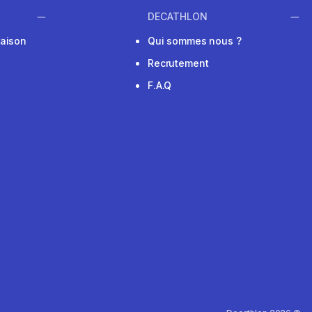
DECATHLON
raison
Qui sommes nous ?
Recrutement
F.A.Q