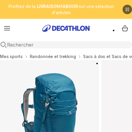
Profitez de la
LIVRAISON FABOOR
sur une sélection
d'articles
Menu
My 
Open search
Accueil
Mes sports
Randonnée et trekking
Sacs à dos et Sacs de 