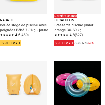
Dernière chance
NABAIJI
DECATHLON
Bouée siège de piscine avec
Brassards piscine junior
poignées Bébé 7-11kg - jaune
orange 30-60 kg
4.6
(450)
4.8
(527)
4.6 out of 5 stars from 450 reviews
4.8 out of 5 stars from 527 rev
129,00 MAD
29,00 MAD
Prix avant la réduction
59,00 MAD
50%