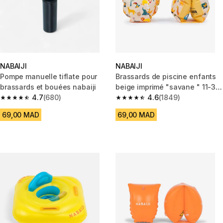
NABAIJI
NABAIJI
Pompe manuelle tiflate pour
Brassards de piscine enfants
brassards et bouées nabaiji
beige imprimé "savane " 11-30
4.7
(680)
kg
4.6
(1849)
4.7 out of 5 stars from 680 reviews
4.6 out of 5 stars from 1849 re
69,00 MAD
69,00 MAD