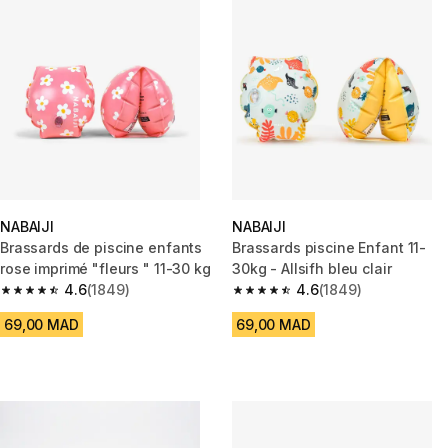
NABAIJI
NABAIJI
Brassards de piscine enfants
Brassards piscine Enfant 11-
rose imprimé "fleurs " 11-30 kg
30kg - Allsifh bleu clair
4.6
(1849)
4.6
(1849)
4.6 out of 5 stars from 1849 reviews
4.6 out of 5 stars from 1849 re
69,00 MAD
69,00 MAD