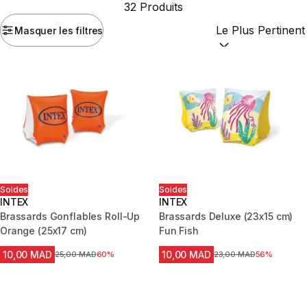
32 Produits
Masquer les filtres
Trier par :
(optional
Soldes
Soldes
INTEX
INTEX
Brassards Gonflables Roll-Up
Brassards Deluxe (23x15 cm)
Orange (25x17 cm)
Fun Fish
10,00 MAD
10,00 MAD
Prix avant la réduction
25,00 MAD
60%
Prix avant la réduction
23,00 MAD
56%