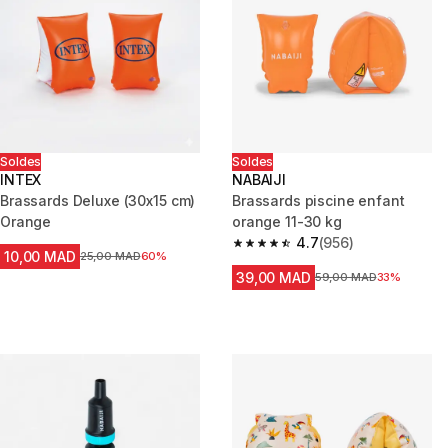
Soldes
Soldes
INTEX
NABAIJI
Brassards Deluxe (30x15 cm)
Brassards piscine enfant
Orange
orange 11-30 kg
4.7
(956)
4.7 out of 5 stars from 956 rev
10,00 MAD
Prix avant la réduction
25,00 MAD
60%
39,00 MAD
Prix avant la réduction
59,00 MAD
33%