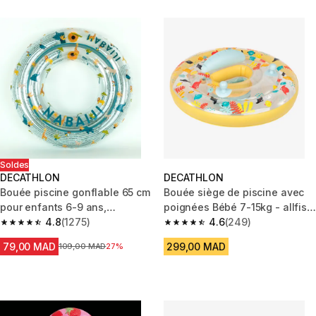
Soldes
DECATHLON
DECATHLON
Bouée piscine gonflable 65 cm
Bouée siège de piscine avec
pour enfants 6-9 ans,
poignées Bébé 7-15kg - allfish
transparente savane
4.8
(1275)
jaune
4.6
(249)
4.8 out of 5 stars from 1275 reviews
4.6 out of 5 stars from 249 rev
79,00 MAD
299,00 MAD
Prix avant la réduction
109,00 MAD
27%