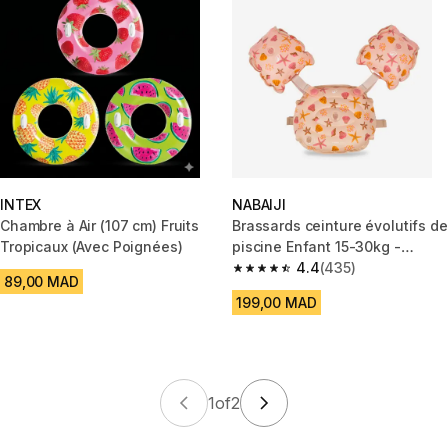
INTEX
NABAIJI
Chambre à Air (107 cm) Fruits
Brassards ceinture évolutifs de
Tropicaux (Avec Poignées)
piscine Enfant 15-30kg -
Tiswim shell beige
4.4
(435)
4.4 out of 5 stars from 435 rev
89,00 MAD
199,00 MAD
1
of
2