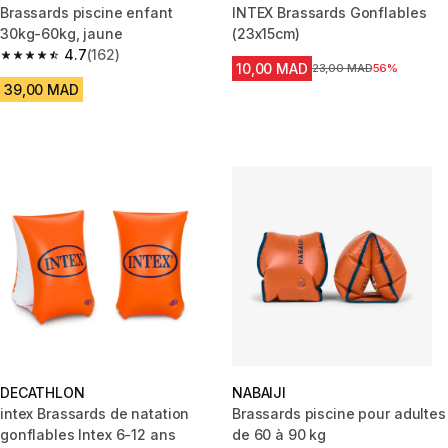
Brassards piscine enfant
INTEX Brassards Gonflables
30kg-60kg, jaune
(23x15cm)
4.7
(162)
4.7 out of 5 stars from 162 reviews
10,00 MAD
Prix avant la réduction
23,00 MAD
56%
39,00 MAD
DECATHLON
NABAIJI
intex Brassards de natation
Brassards piscine pour adultes
gonflables Intex 6-12 ans
de 60 à 90 kg