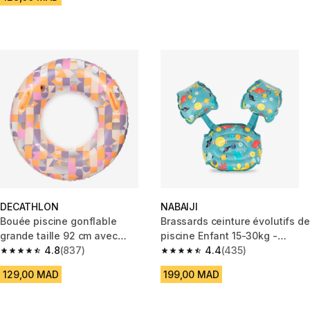
DECATHLON
NABAIJI
Bouée piscine gonflable
Brassards ceinture évolutifs de
grande taille 92 cm avec
piscine Enfant 15-30kg -
poignée - Allpop transparent
4.8
(837)
Tiswim allfish bleu
4.4
(435)
4.8 out of 5 stars from 837 reviews
4.4 out of 5 stars from 435 rev
129,00 MAD
199,00 MAD