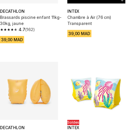
DECATHLON
INTEX
Brassards piscine enfant 11kg-
Chambre à Air (76 cm)
30kg, jaune
Transparent
4.7
(162)
4.7 out of 5 stars from 162 reviews
39,00 MAD
39,00 MAD
Soldes
DECATHLON
INTEX