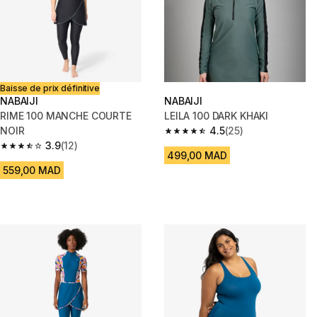
Baisse de prix définitive
NABAIJI
NABAIJI
RIME 100 MANCHE COURTE
LEILA 100 DARK KHAKI
NOIR
4.5
(25)
4.5 out of 5 stars from 25 revi
3.9
(12)
3.9 out of 5 stars from 12 reviews
499,00 MAD
559,00 MAD