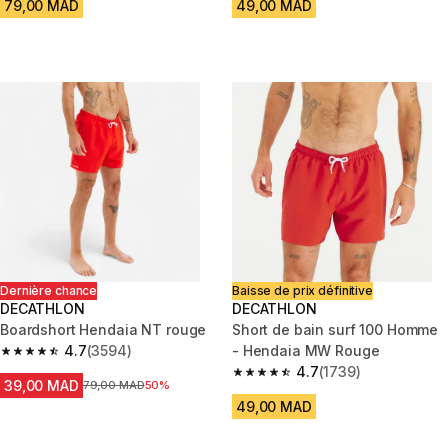
79,00 MAD
49,00 MAD
Dernière chance
Baisse de prix définitive
DECATHLON
DECATHLON
Boardshort Hendaia NT rouge
Short de bain surf 100 Homme
4.7
(3594)
- Hendaia MW Rouge
4.7 out of 5 stars from 3594 reviews
4.7
(1739)
4.7 out of 5 stars from 1739 re
39,00 MAD
Prix avant la réduction
79,00 MAD
50%
49,00 MAD