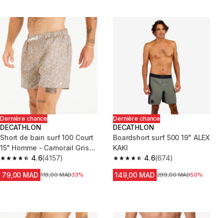
Dernière chance
Dernière chance
DECATHLON
DECATHLON
Short de bain surf 100 Court
Boardshort surf 500 19" ALEX
15" Homme - Camorail Gris
KAKI
cendré
4.6
(4157)
4.6
(674)
4.6 out of 5 stars from 4157 reviews
4.6 out of 5 stars from 674 rev
79,00 MAD
149,00 MAD
Prix avant la réduction
119,00 MAD
33%
Prix avant la réduction
299,00 MAD
50%