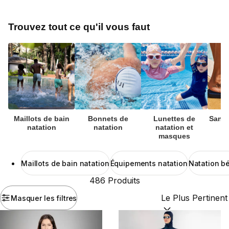
Trouvez tout ce qu'il vous faut
Maillots de bain
Bonnets de
Lunettes de
Sanda
natation
natation
natation et
masques
Maillots de bain natation
Équipements natation
Natation b
486 Produits
Masquer les filtres
Trier par :
(optional