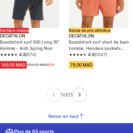
Dernière chance
Baisse de prix définitive
DECATHLON
DECATHLON
Boardshort surf 500 Long 19"
Boardshort surf short de bain
Homme - Arch Spring Noir
homme, Hendaia pockets
4.6
(674)
brique
4.6
(1347)
4.6 out of 5 stars from 674 reviews
4.6 out of 5 stars from 1347 re
149,00 MAD
79,00 MAD
Prix avant la réduction
299,00 MAD
50%
1
of
21
Retour en haut
Plus de 65 sports