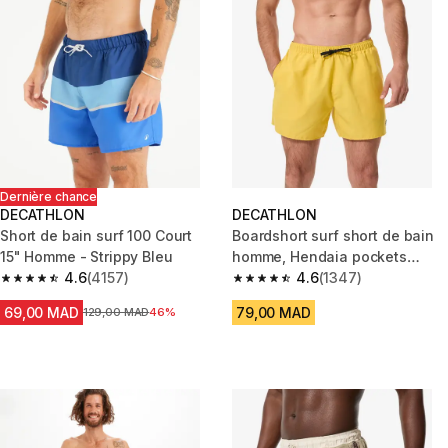
Dernière chance
DECATHLON
DECATHLON
Short de bain surf 100 Court
Boardshort surf short de bain
15" Homme - Strippy Bleu
homme, Hendaia pockets
4.6
(4157)
jaune argile
4.6
(1347)
4.6 out of 5 stars from 4157 reviews
4.6 out of 5 stars from 1347 re
69,00 MAD
79,00 MAD
Prix avant la réduction
129,00 MAD
46%