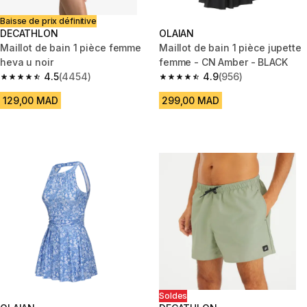
Baisse de prix définitive
DECATHLON
OLAIAN
Maillot de bain 1 pièce femme
Maillot de bain 1 pièce jupette
heva u noir
femme - CN Amber - BLACK
4.5
(4454)
4.9
(956)
4.5 out of 5 stars from 4454 reviews
4.9 out of 5 stars from 956 rev
129,00 MAD
299,00 MAD
Soldes