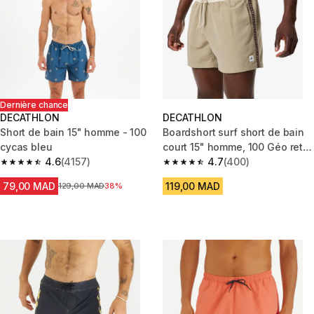
Dernière chance
DECATHLON
DECATHLON
Short de bain 15" homme - 100
Boardshort surf short de bain
cycas bleu
court 15" homme, 100 Géo retro
4.6
(4157)
beige
4.7
(400)
4.6 out of 5 stars from 4157 reviews
4.7 out of 5 stars from 400 rev
79,00 MAD
119,00 MAD
Prix avant la réduction
129,00 MAD
38%