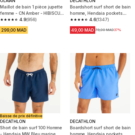
OLAIAN
DECATHLON
Maillot de bain 1 pièce jupette
Boardshort surf short de bain
femme - CN Amber - HIBISCUS
homme, Hendaia pockets
BLUE
4.9
(956)
khaki
4.6
(1347)
4.9 out of 5 stars from 956 reviews
4.6 out of 5 stars from 1347 re
299,00 MAD
49,00 MAD
Prix avant la réduction
79,00 MAD
37%
Baisse de prix définitive
DECATHLON
DECATHLON
Short de bain surf 100 Homme
Boardshort surf short de bain
- Hendaia MW Bleu marine
homme, Hendaia pockets