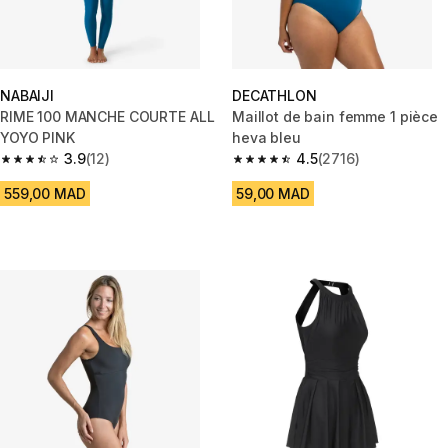
NABAIJI
DECATHLON
RIME 100 MANCHE COURTE ALL
Maillot de bain femme 1 pièce
YOYO PINK
heva bleu
3.9
(12)
4.5
(2716)
3.9 out of 5 stars from 12 reviews
4.5 out of 5 stars from 2716 re
559,00 MAD
59,00 MAD