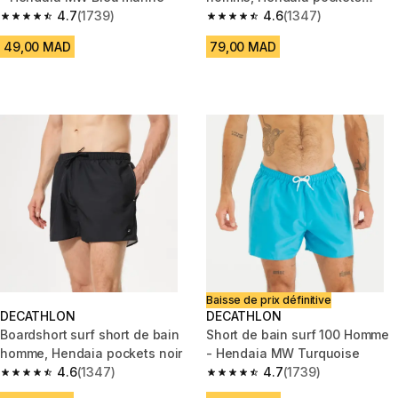
4.7
(1739)
lavande
4.6
(1347)
4.7 out of 5 stars from 1739 reviews
4.6 out of 5 stars from 1347 re
49,00 MAD
79,00 MAD
Baisse de prix définitive
DECATHLON
DECATHLON
Boardshort surf short de bain
Short de bain surf 100 Homme
homme, Hendaia pockets noir
- Hendaia MW Turquoise
4.6
(1347)
4.7
(1739)
4.6 out of 5 stars from 1347 reviews
4.7 out of 5 stars from 1739 re