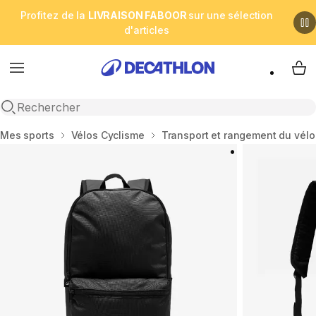
Profitez de la
LIVRAISON FABOOR
sur une sélection
d'articles
Menu
My 
Open search
Accueil
Mes sports
Vélos Cyclisme
Transport et rangement du vélo