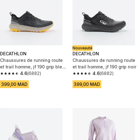
Nouveauté
DECATHLON
DECATHLON
Chaussures de running route
Chaussures de running route
et trail homme, jf 190 grip bleu
et trail homme, jf 190 grip noir
foncé
4.6
(6882)
4.6
(6882)
4.6 out of 5 stars from 6882 reviews
4.6 out of 5 stars from 6882 re
399,00 MAD
399,00 MAD