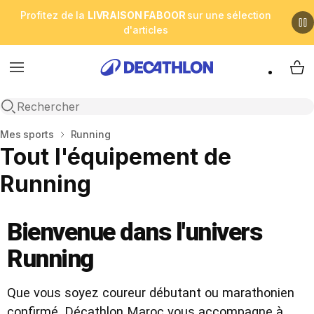
Profitez de la
LIVRAISON FABOOR
sur une sélection
d'articles
Menu
My 
Open search
Accueil
Mes sports
Running
Tout l'équipement de
Running
Bienvenue dans l'univers
Running
Que vous soyez coureur débutant ou marathonien
confirmé, Décathlon Maroc vous accompagne à