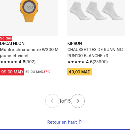
Soldes
DECATHLON
KIPRUN
Montre chronomètre W200 M
CHAUSSETTES DE RUNNING
jaune et violet
RUN100 BLANCHE x3
4.6
(902)
4.6
(25900)
4.6 out of 5 stars from 902 reviews
4.6 out of 5 stars from 25900 
99,00 MAD
49,00 MAD
Prix avant la réduction
159,00 MAD
37%
1
of
15
Retour en haut