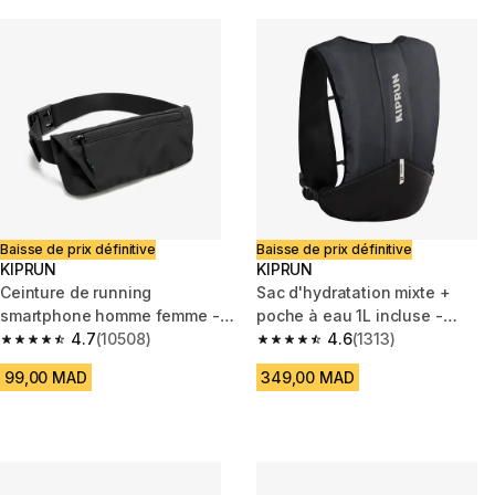
Baisse de prix définitive
Baisse de prix définitive
KIPRUN
KIPRUN
Ceinture de running
Sac d'hydratation mixte +
smartphone homme femme -
poche à eau 1L incluse -
kiprun basique 2 noir
4.7
(10508)
KIPRUN 500 5L essentiel noir
4.6
(1313)
4.7 out of 5 stars from 10508 reviews
4.6 out of 5 stars from 1313 re
99,00 MAD
349,00 MAD