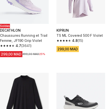
Soldes
DECATHLON
KIPRUN
Chaussures Running et Trail
TS ML Covered 500 F Violet
Femme, JF190 Grip Violet
4.8
(15)
4.8 out of 5 stars from 15 revie
4.7
(3641)
4.7 out of 5 stars from 3641 reviews
299,00 MAD
299,00 MAD
Prix avant la réduction
399,00 MAD
25%