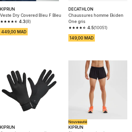
KIPRUN
DECATHLON
Veste Dry Covered Bleu F Bleu
Chaussures homme Ekiden
4.3
(8)
One gris
4.3 out of 5 stars from 8 reviews
4.5
(10051)
4.5 out of 5 stars from 10051 r
449,00 MAD
149,00 MAD
Nouveauté
KIPRUN
KIPRUN