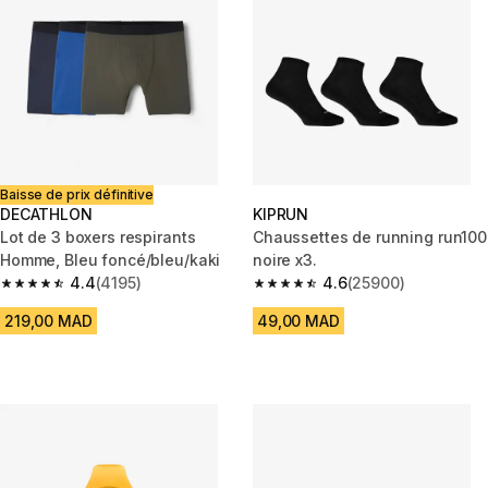
Baisse de prix définitive
DECATHLON
KIPRUN
Lot de 3 boxers respirants
Chaussettes de running run100
Homme, Bleu foncé/bleu/kaki
noire x3.
4.4
(4195)
4.6
(25900)
4.4 out of 5 stars from 4195 reviews
4.6 out of 5 stars from 25900 
219,00 MAD
49,00 MAD