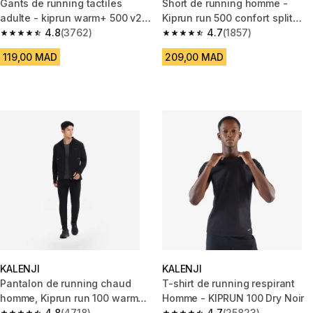
Gants de running tactiles
Short de running homme -
adulte - kiprun warm+ 500 v2
Kiprun run 500 confort split
noir
4.8
(3762)
noir
4.7
(1857)
4.8 out of 5 stars from 3762 reviews
4.7 out of 5 stars from 1857 re
119,00 MAD
209,00 MAD
KALENJI
KALENJI
Pantalon de running chaud
T-shirt de running respirant
homme, Kiprun run 100 warm
Homme - KIPRUN 100 Dry Noir
noir
4.8
(4718)
4.7
(25823)