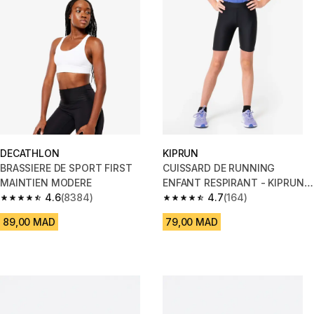
DECATHLON
KIPRUN
BRASSIERE DE SPORT FIRST
CUISSARD DE RUNNING
MAINTIEN MODERE
ENFANT RESPIRANT - KIPRUN
4.6
(8384)
DRY NOIR
4.7
(164)
4.6 out of 5 stars from 8384 reviews
4.7 out of 5 stars from 164 rev
89,00 MAD
79,00 MAD