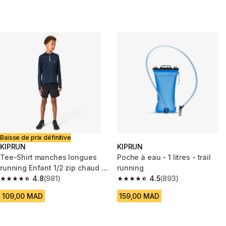
Baisse de prix définitive
KIPRUN
KIPRUN
Tee-Shirt manches longues
Poche à eau - 1 litres - trail
running Enfant 1/2 zip chaud -
running
KIPRUN Warm 100 Marine
4.8
(981)
4.5
(893)
4.8 out of 5 stars from 981 reviews
4.5 out of 5 stars from 893 rev
109,00 MAD
159,00 MAD