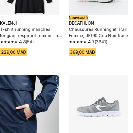
Nouveauté
KALENJI
DECATHLON
T-shirt running manches
Chaussures Running et Trail
longues respirant femme - run
Femme, JF190 Grip Noir Rose
dry 100 noir
4.8
(54)
4.7
(3641)
4.8 out of 5 stars from 54 reviews
4.7 out of 5 stars from 3641 re
229,00 MAD
399,00 MAD