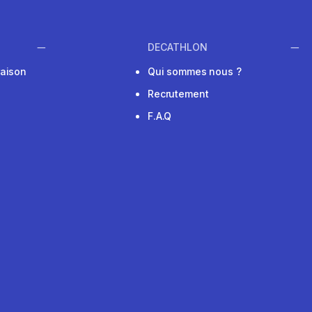
DECATHLON
raison
Qui sommes nous ?
Recrutement
F.A.Q