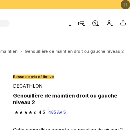
Magasins
Aide
Mon comp
My 
 maintien
Genouillère de maintien droit ou gauche niveau 2
Baisse de prix définitive
DECATHLON
Genouillère de maintien droit ou gauche
niveau 2
4.5
485 AVIS
4.5 out of 5 stars from 485 reviews
Cette genouillère apporte un maintien de niveau 2