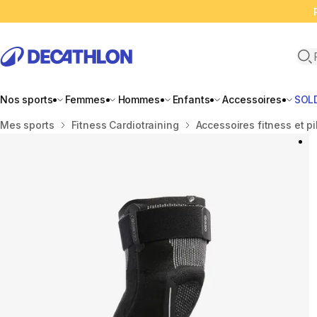
Ope
Nos sports
Femmes
Hommes
Enfants
Accessoires
SOL
Accueil
Mes sports
Fitness Cardiotraining
Accessoires fitness et pi