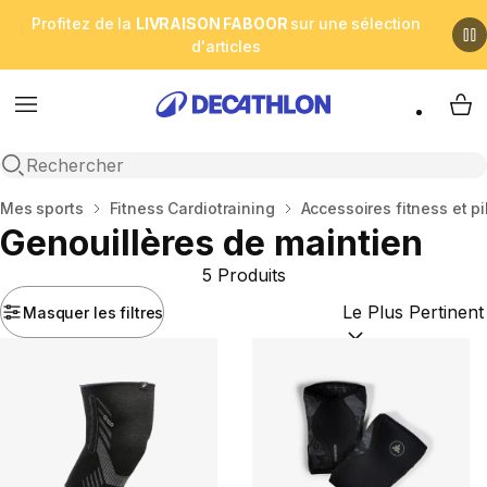
Profitez de la
LIVRAISON FABOOR
sur une sélection
d'articles
Menu
My 
Open search
Accueil
Mes sports
Fitness Cardiotraining
Accessoires fitness et pi
Genouillères de maintien
5 Produits
Masquer les filtres
Trier par :
(optional