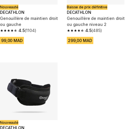
Nouveauté
Baisse de prix définitive
DECATHLON
DECATHLON
Genouillère de maintien droit
Genouillère de maintien droit
ou gauche
ou gauche niveau 2
4.5
(1104)
4.5
(485)
4.5 out of 5 stars from 1104 reviews
4.5 out of 5 stars from 485 rev
99,00 MAD
299,00 MAD
Nouveauté
DECATHLON