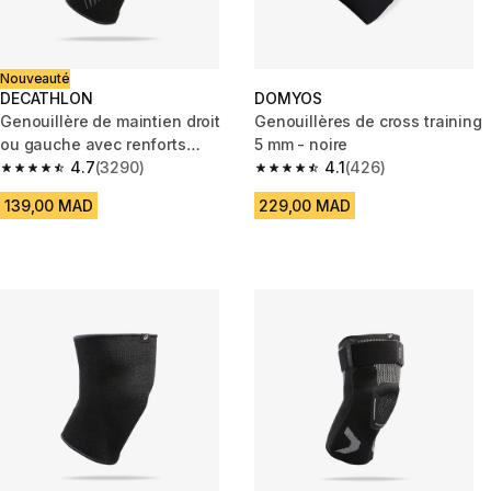
Nouveauté
DECATHLON
DOMYOS
Genouillère de maintien droit
Genouillères de cross training
ou gauche avec renforts
5 mm - noire
latéraux
4.7
(3290)
4.1
(426)
4.7 out of 5 stars from 3290 reviews
4.1 out of 5 stars from 426 rev
139,00 MAD
229,00 MAD