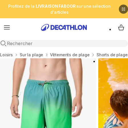
Profitez de la
LIVRAISON FABOOR
sur une sélection
d'articles
Menu
My 
Open search
Accueil
Loisirs
Sur la plage
Vêtements de plage
Shorts de plage