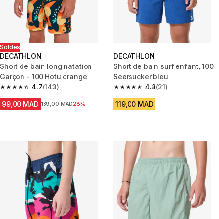
Soldes
DECATHLON
DECATHLON
Short de bain long natation
Short de bain surf enfant, 100
Garçon - 100 Hotu orange
Seersucker bleu
4.7
(143)
4.8
(21)
4.7 out of 5 stars from 143 reviews
4.8 out of 5 stars from 21 revie
99,00 MAD
119,00 MAD
Prix avant la réduction
139,00 MAD
28%