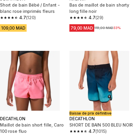
Short de bain Bébé / Enfant -
Bas de maillot de bain shorty
blanc rose imprimés fleurs
long fille noir
4.7
(120)
4.7
(29)
4.7 out of 5 stars from 120 reviews
4.7 out of 5 stars from 29 revi
109,00 MAD
79,00 MAD
Prix avant la réduction
119,00 MAD
33%
Baisse de prix définitive
DECATHLON
DECATHLON
Maillot de bain short fille, Caro
SHORT DE BAIN 500 BLEU NOIR
100 rose fluo
4.7
(1015)