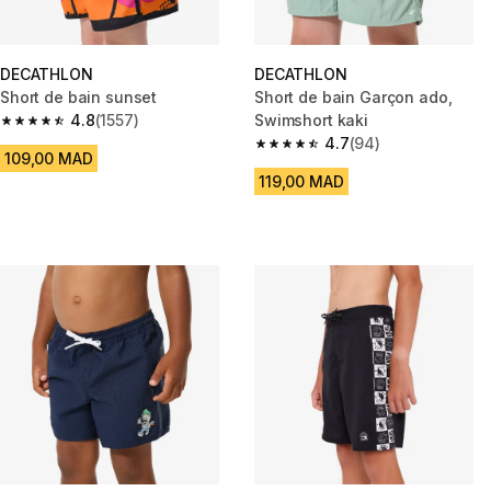
DECATHLON
DECATHLON
Short de bain sunset
Short de bain Garçon ado,
4.8
(1557)
Swimshort kaki
4.8 out of 5 stars from 1557 reviews
4.7
(94)
4.7 out of 5 stars from 94 revi
109,00 MAD
119,00 MAD