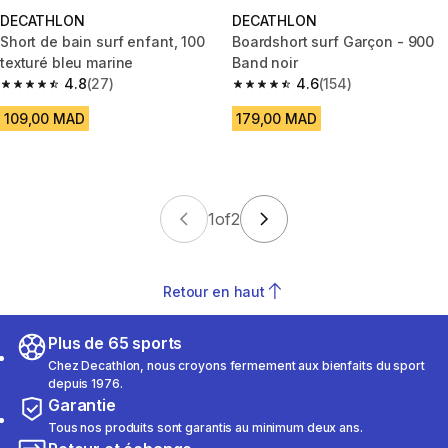
DECATHLON
DECATHLON
Short de bain surf enfant, 100
Boardshort surf Garçon - 900
texturé bleu marine
Band noir
4.8
(27)
4.6
(154)
4.8 out of 5 stars from 27 reviews
4.6 out of 5 stars from 154 rev
109,00 MAD
179,00 MAD
1
of
2
Retour en haut
Plus de 65 sports
Chez Decathlon, nous croyons fermement aux bienfaits du sport
depuis 1976.
Garantie
Tous nos produits sont garantis au minimum deux ans.