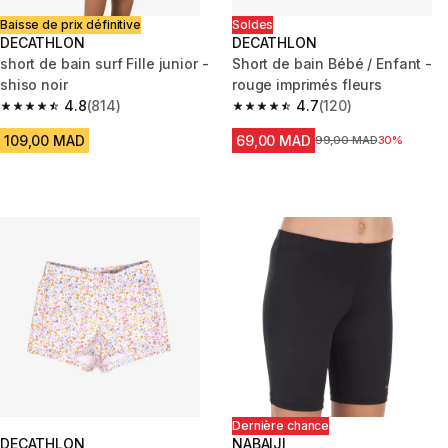
Baisse de prix définitive
Soldes
DECATHLON
DECATHLON
short de bain surf Fille junior -
Short de bain Bébé / Enfant -
shiso noir
rouge imprimés fleurs
4.8
(814)
4.7
(120)
4.8 out of 5 stars from 814 reviews
4.7 out of 5 stars from 120 rev
109,00 MAD
69,00 MAD
Prix avant la réduction
99,00 MAD
30%
Dernière chance
DECATHLON
NABAIJI