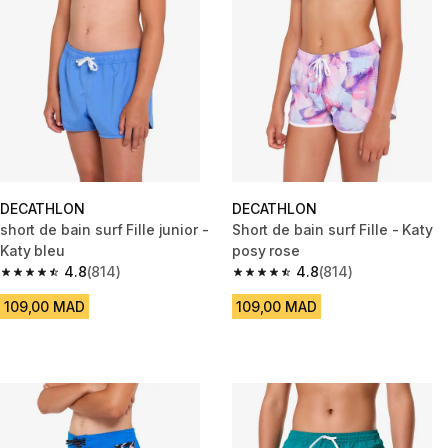
DECATHLON
DECATHLON
short de bain surf Fille junior -
Short de bain surf Fille - Katy
Katy bleu
posy rose
4.8
(814)
4.8
(814)
4.8 out of 5 stars from 814 reviews
4.8 out of 5 stars from 814 rev
109,00 MAD
109,00 MAD