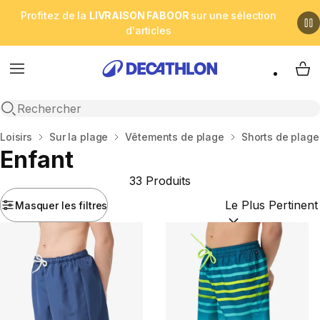
Profitez de la
LIVRAISON FABOOR
sur une sélection
d'articles
Menu
My 
Open search
Accueil
Loisirs
Sur la plage
Vêtements de plage
Shorts de plage
Enfant
33 Produits
Masquer les filtres
Trier par :
(optional