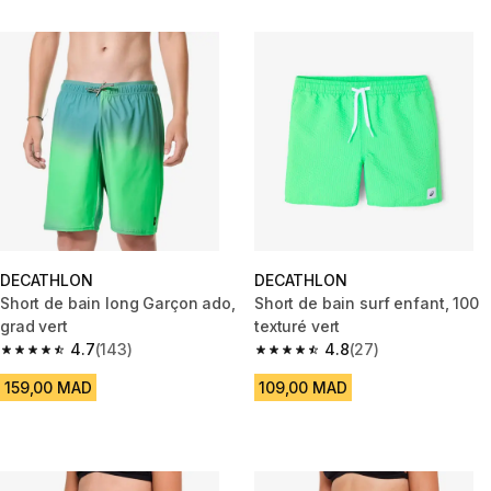
DECATHLON
DECATHLON
Short de bain long Garçon ado,
Short de bain surf enfant, 100
grad vert
texturé vert
4.7
(143)
4.8
(27)
4.7 out of 5 stars from 143 reviews
4.8 out of 5 stars from 27 revi
159,00 MAD
109,00 MAD