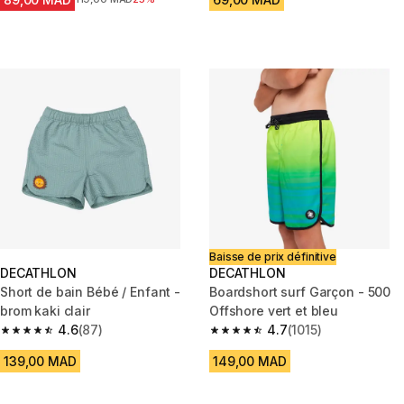
Baisse de prix définitive
DECATHLON
DECATHLON
Short de bain Bébé / Enfant -
Boardshort surf Garçon - 500
brom kaki clair
Offshore vert et bleu
4.6
(87)
4.7
(1015)
4.6 out of 5 stars from 87 reviews
4.7 out of 5 stars from 1015 rev
139,00 MAD
149,00 MAD