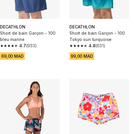
DECATHLON
DECATHLON
Short de bain Garçon - 100
Short de bain Garçon - 100
bleu marine
Tokyo sun turquoise
4.7
(933)
4.8
(631)
4.7 out of 5 stars from 933 reviews
4.8 out of 5 stars from 631 rev
69,00 MAD
99,00 MAD