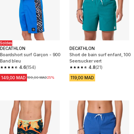
Soldes
DECATHLON
DECATHLON
Boardshort surf Garçon - 900
Short de bain surf enfant, 100
Band bleu
Seersucker vert
4.6
(154)
4.8
(21)
4.6 out of 5 stars from 154 reviews
4.8 out of 5 stars from 21 revie
149,00 MAD
119,00 MAD
Prix avant la réduction
199,00 MAD
25%