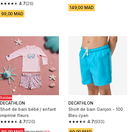
4.7 out of 5 stars from 1015 rev
4.7
(26)
4.7 out of 5 stars from 26 reviews
149,00 MAD
99,00 MAD
Soldes
DECATHLON
DECATHLON
Short de bain bébé / enfant
Short de bain Garçon - 100
imprimé fleurs
Bleu cyan
4.7
(120)
4.7
(933)
4.7 out of 5 stars from 120 reviews
4.7 out of 5 stars from 933 rev
89,00 MAD
69,00 MAD
Prix avant la réduction
119,00 MAD
25%