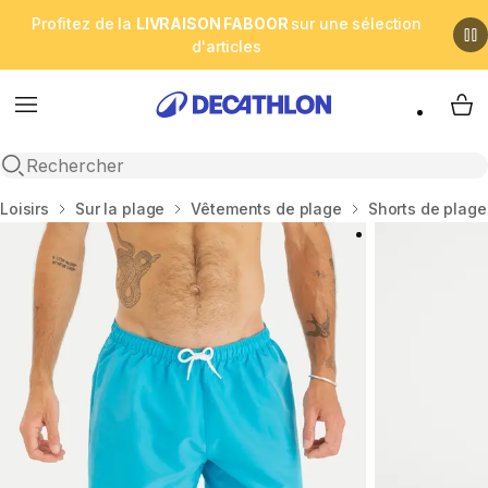
Profitez de la
LIVRAISON FABOOR
sur une sélection
d'articles
Menu
My 
Open search
Accueil
Loisirs
Sur la plage
Vêtements de plage
Shorts de plage