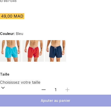
ID
8871346
49,00 MAD
Couleur:
Bleu
Choose a variant
Taille
Sélectionnez la quantité
Ajouter au panier