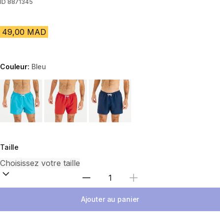
ID
8871345
49,00 MAD
Couleur:
Bleu
Choose a variant
Taille
Sélectionnez la quantité
Ajouter au panier