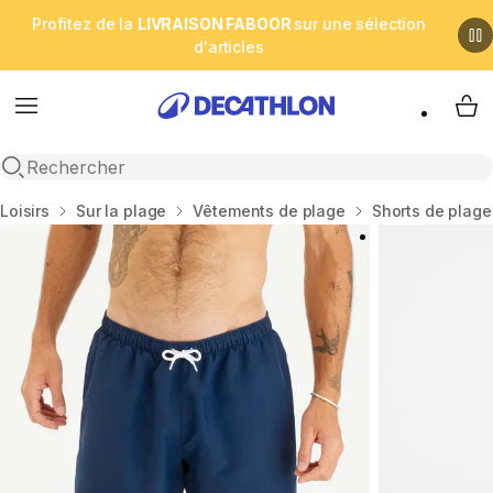
Profitez de la
LIVRAISON FABOOR
sur une sélection
d'articles
Menu
My 
Open search
Accueil
Loisirs
Sur la plage
Vêtements de plage
Shorts de plage