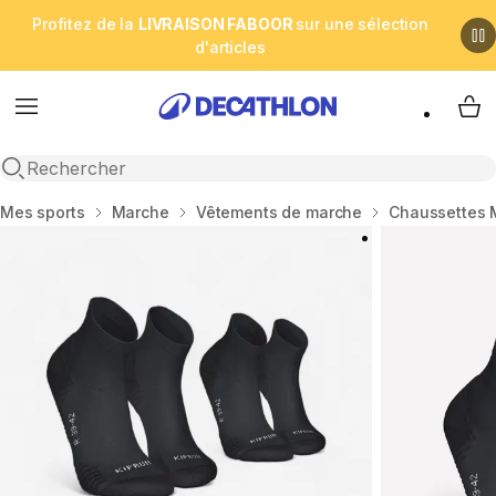
Profitez de la
LIVRAISON FABOOR
sur une sélection
d'articles
Menu
My 
Open search
Accueil
Mes sports
Marche
Vêtements de marche
Chaussettes 