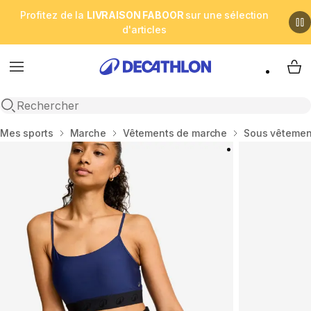
Profitez de la
LIVRAISON FABOOR
sur une sélection
d'articles
Menu
My 
Open search
Accueil
Mes sports
Marche
Vêtements de marche
Sous vêtemen