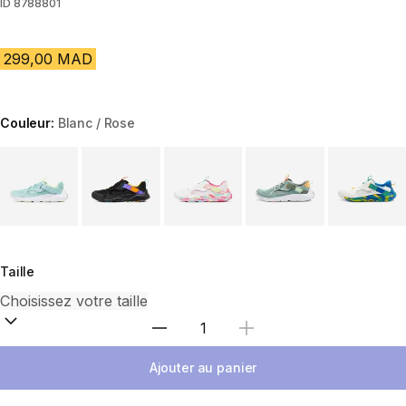
ID
8788801
299,00 MAD
Couleur:
Blanc / Rose
Choose a variant
Taille
Sélectionnez la quantité
Ajouter au panier