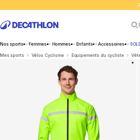
Ope
Nos sports
Femmes
Hommes
Enfants
Accessoires
SOL
Accueil
Mes sports
Vélos Cyclisme
Equipements du cycliste
Vêt