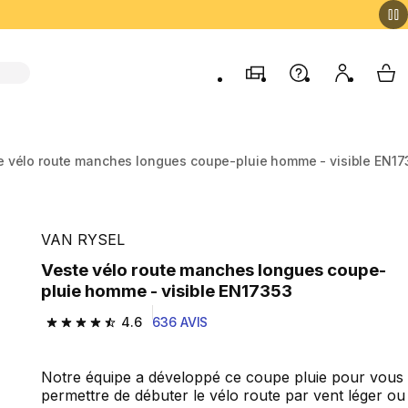
Magasins
Aide
Mon comp
My 
e vélo route manches longues coupe-pluie homme - visible EN17
VAN RYSEL
Veste vélo route manches longues coupe-
pluie homme - visible EN17353
4.6
636 AVIS
4.6 out of 5 stars from 636 reviews
Notre équipe a développé ce coupe pluie pour vous
permettre de débuter le vélo route par vent léger ou