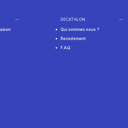
DECATHLON
raison
Qui sommes nous ?
Recrutement
F.A.Q