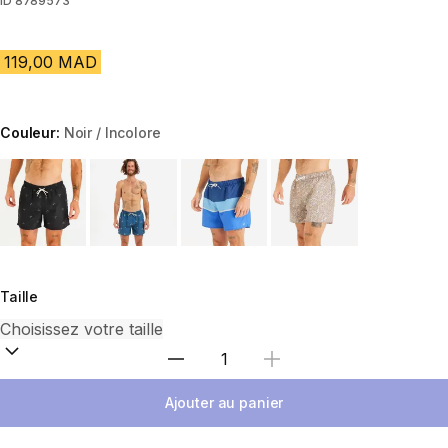
ID
8789573
119,00 MAD
Couleur:
Noir / Incolore
Choose a variant
Taille
Sélectionnez la quantité
Ajouter au panier