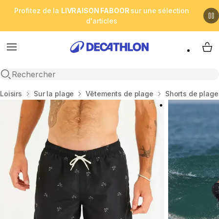
Profitez de la
LIVRAISON FABOOR
sur une sélection
d'articles
Menu
My 
Open search
Accueil
Loisirs
Sur la plage
Vêtements de plage
Shorts de plage