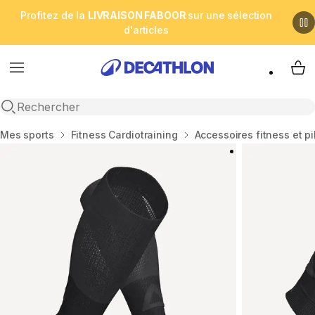
Profitez de la
LIVRAISON FABOOR
sur une sélection
d'articles
Menu
My 
Open search
Accueil
Mes sports
Fitness Cardiotraining
Accessoires fitness et pi