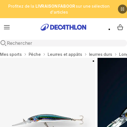
Profitez de la
LIVRAISON FABOOR
sur une sélection
d'articles
Menu
My 
Open search
Accueil
Mes sports
Pêche
Leurres et appâts
leurres durs
Long