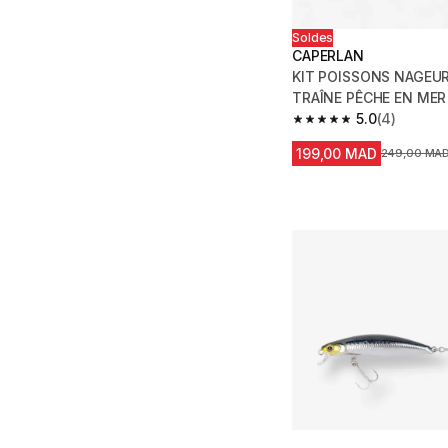
Soldes
CAPERLAN
KIT POISSONS NAGEUR
TRAÎNE PÊCHE EN MER
5.0
(4)
5.0 out of 5 stars from
199,00 MAD
Prix avant l
249,00 MA