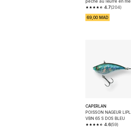
pêche au leurre en me
4.7
(204)
4.7 out of 5 stars fro
69,00 MAD
CAPERLAN
POISSON NAGEUR LIP
VBN 65 S DOS BLEU
4.6
(59)
4.6 out of 5 stars fro