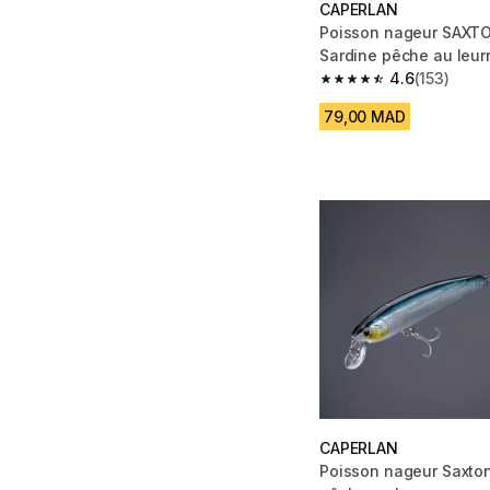
CAPERLAN
Poisson nageur SAXT
Sardine pêche au leur
4.6
(153)
4.6 out of 5 stars from
79,00 MAD
CAPERLAN
Poisson nageur Saxton