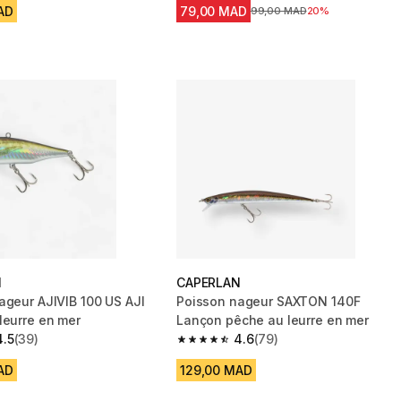
AD
79,00 MAD
Prix avant la réduction
99,00 MAD
20%
N
CAPERLAN
ageur AJIVIB 100 US AJI
Poisson nageur SAXTON 140F
leurre en mer
Lançon pêche au leurre en mer
4.5
(39)
4.6
(79)
 5 stars from 39 reviews
4.6 out of 5 stars from 79 reviews
AD
129,00 MAD