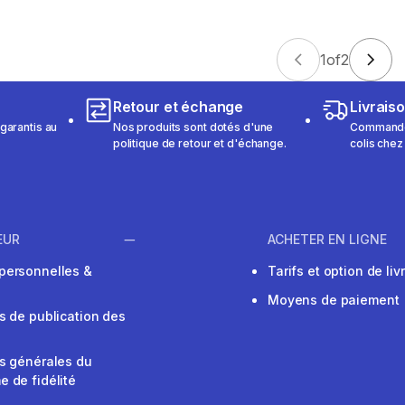
1
of
2
Retour et échange
Livrais
garantis au
Nos produits sont dotés d'une
Commandez
politique de retour et d'échange.
colis chez
EUR
ACHETER EN LIGNE
personnelles &
Tarifs et option de liv
Moyens de paiement
s de publication des
s générales du
 de fidélité