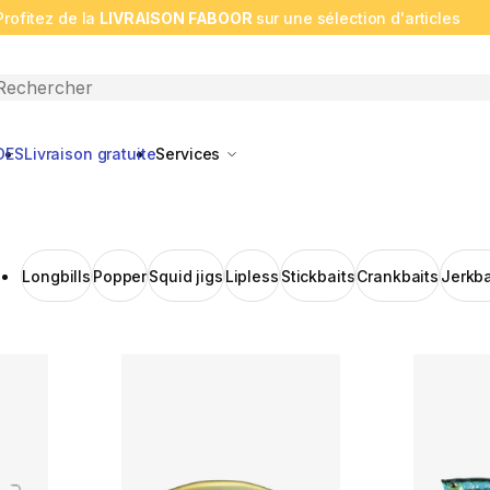
Profitez de la
LIVRAISON FABOOR
sur une sélection d'articles
n search
DES
Livraison gratuite
Services
Longbills
Popper
Squid jigs
Lipless
Stickbaits
Crankbaits
Jerkba