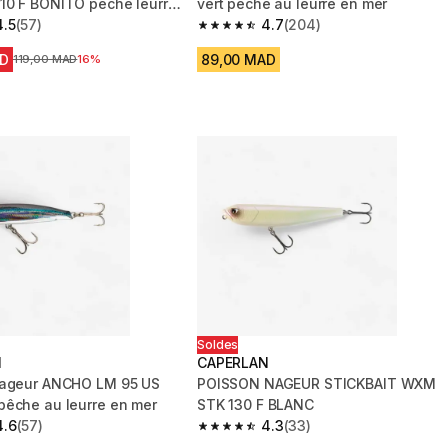
0 F BONITO pêche leurre
vert pêche au leurre en mer
4.5
(57)
4.7
(204)
 5 stars from 57 reviews
4.7 out of 5 stars from 204 reviews
AD
89,00 MAD
Prix avant la réduction
119,00 MAD
16%
Soldes
N
CAPERLAN
nageur ANCHO LM 95 US
POISSON NAGEUR STICKBAIT WXM
êche au leurre en mer
STK 130 F BLANC
4.6
(57)
4.3
(33)
 5 stars from 57 reviews
4.3 out of 5 stars from 33 reviews