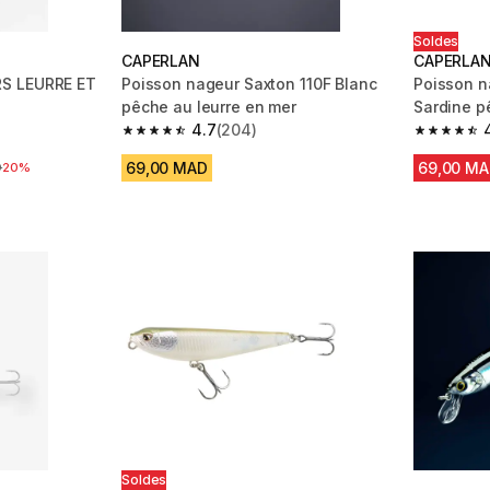
Soldes
CAPERLAN
CAPERLA
S LEURRE ET
Poisson nageur Saxton 110F Blanc
Poisson 
pêche au leurre en mer
Sardine p
4.7
(204)
 4 reviews
4.7 out of 5 stars from 204 reviews
4.7 out of
69,00 MAD
69,00 M
a réduction
D
20%
Soldes