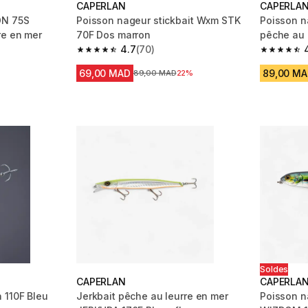
CAPERLAN
CAPERLA
ON 75S
Poisson nageur stickbait Wxm STK
Poisson n
re en mer
70F Dos marron
pêche au 
4.7
(70)
 153 reviews
4.7 out of 5 stars from 70 reviews
4.7 out of
69,00 MAD
89,00 M
Prix avant la réduction
89,00 MAD
22%
Soldes
CAPERLAN
CAPERLA
 110F Bleu
Jerkbait pêche au leurre en mer
Poisson na