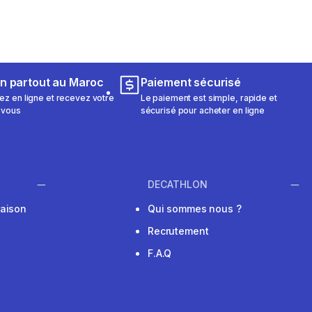
on partout au Maroc
Paiement sécurisé
 en ligne et recevez votre
Le paiement est simple, rapide et
 vous
sécurisé pour acheter en ligne
DECATHLON
raison
Qui sommes nous ?
Recrutement
F.A.Q