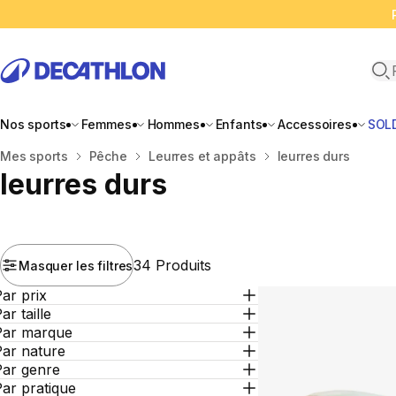
Ope
Nos sports
Femmes
Hommes
Enfants
Accessoires
SOL
Accueil
Mes sports
Pêche
Leurres et appâts
leurres durs
leurres durs
34 Produits
Masquer les filtres
ar prix
ar taille
Par marque
Par nature
Par genre
ar pratique