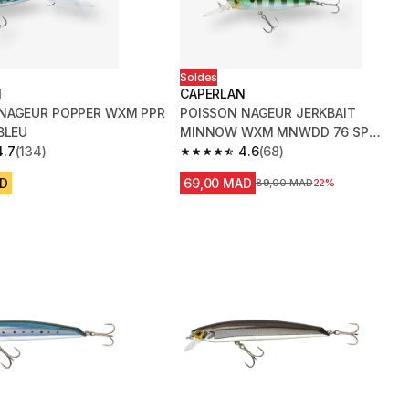
Soldes
N
CAPERLAN
NAGEUR POPPER WXM PPR
POISSON NAGEUR JERKBAIT
BLEU
MINNOW WXM MNWDD 76 SP
4.7
(134)
BLUEGILL
4.6
(68)
 5 stars from 134 reviews
4.6 out of 5 stars from 68 reviews
AD
69,00 MAD
Prix avant la réduction
89,00 MAD
22%