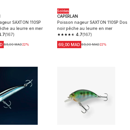
Soldes
N
CAPERLAN
nageur SAXTON 110SP
Poisson nageur SAXTON 110SP Dos
êche au leurre en mer
noir pêche au leurre en mer
4.7
(167)
4.7
(167)
 5 stars from 167 reviews
4.7 out of 5 stars from 167 reviews
AD
69,00 MAD
Prix avant la réduction
89,00 MAD
22%
Prix avant la réduction
89,00 MAD
22%