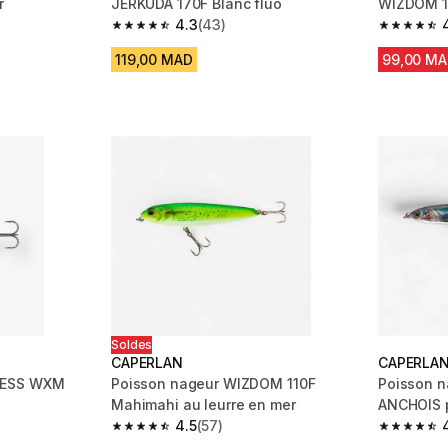
r
JERKUDA 170F Blanc fluo
WIZDOM 11
4.3
(43)
en mer
m 204 reviews
4.3 out of 5 stars from 43 reviews
4.5 out of
119,00 MAD
99,00 M
Soldes
CAPERLAN
CAPERLA
LESS WXM
Poisson nageur WIZDOM 110F
Poisson 
Mahimahi au leurre en mer
ANCHOIS p
4.5
(57)
m 59 reviews
4.5 out of 5 stars from 57 reviews
4.6 out of