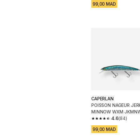
99,00 MAD
CAPERLAN
POISSON NAGEUR JER
MINNOW WXM JKMNW 
BLEU
4.6
(84)
4.6 out of 5 stars fro
99,00 MAD