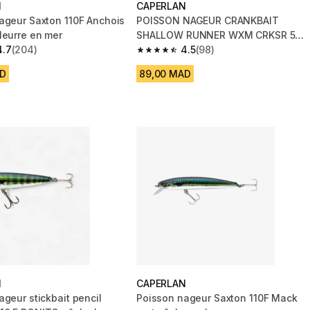
N
CAPERLAN
ageur Saxton 110F Anchois
POISSON NAGEUR CRANKBAIT
leurre en mer
SHALLOW RUNNER WXM CRKSR 53 F
4.7
(204)
BLUEGILL
4.5
(98)
 5 stars from 204 reviews
4.5 out of 5 stars from 98 reviews
AD
89,00 MAD
N
CAPERLAN
geur stickbait pencil
Poisson nageur Saxton 110F Mack