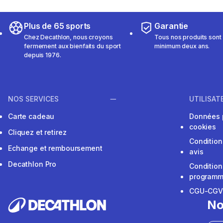
Plus de 65 sports
Garantie
Chez Decathlon, nous croyons
Tous nos produits sont 
fermement aux bienfaits du sport
minimum deux ans.
depuis 1976.
NOS SERVICES
UTILISAT
Carte cadeau
Données 
cookies
Cliquez et retirez
Condition
Echange et remboursement
avis
Decathlon Pro
Condition
programme
CGU-CG
No