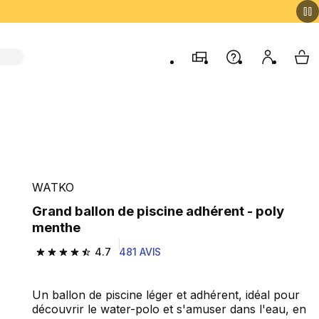
Magasins
Aide
Mon comp
My 
WATKO
Grand ballon de piscine adhérent - poly
menthe
4.7
481 AVIS
4.7 out of 5 stars from 481 reviews
Un ballon de piscine léger et adhérent, idéal pour
découvrir le water-polo et s'amuser dans l'eau, en