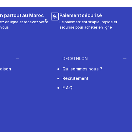
on partout au Maroc
Paiement sécurisé
 en ligne et recevez votre
Le paiement est simple, rapide et
 vous
sécurisé pour acheter en ligne
DECATHLON
raison
Qui sommes nous ?
Recrutement
F.A.Q