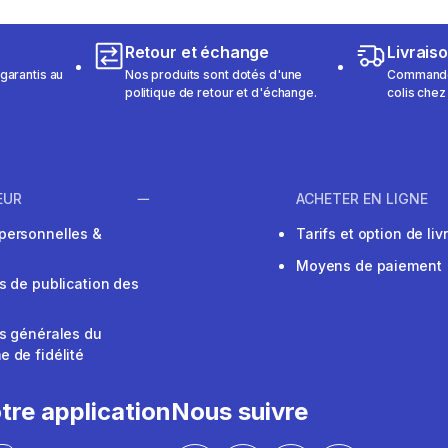
Retour et échange
Livrais
garantis au
Nos produits sont dotés d'une
Commandez
politique de retour et d'échange.
colis chez
EUR
ACHETER EN LIGNE
personnelles &
Tarifs et option de liv
Moyens de paiement
s de publication des
s générales du
 de fidélité
V
tre application
Nous suivre