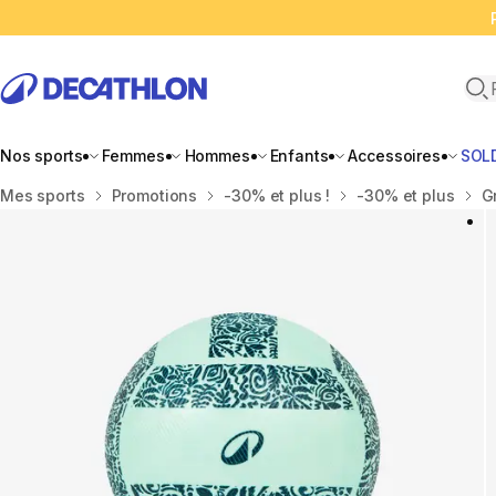
Ope
Nos sports
Femmes
Hommes
Enfants
Accessoires
SOL
Accueil
Mes sports
Promotions
-30% et plus !
-30% et plus
G