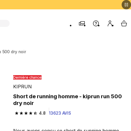
Magasins
Aide
Mon comp
My 
 500 dry noir
Dernière chance
KIPRUN
Short de running homme - kiprun run 500
dry noir
4.8
13623 AVIS
4.8 out of 5 stars from 13623 reviews
Nous avons conçu ce short de running homme