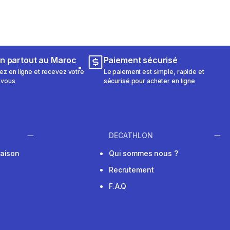
on partout au Maroc
Paiement sécurisé
 en ligne et recevez votre
Le paiement est simple, rapide et
 vous
sécurisé pour acheter en ligne
DECATHLON
raison
Qui sommes nous ?
Recrutement
F.A.Q