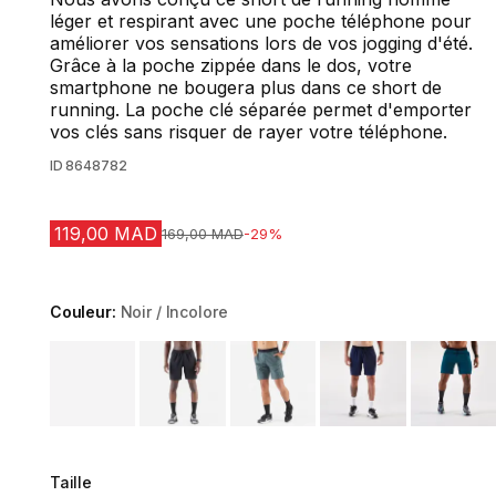
léger et respirant avec une poche téléphone pour
améliorer vos sensations lors de vos jogging d'été.
Grâce à la poche zippée dans le dos, votre
smartphone ne bougera plus dans ce short de
running. La poche clé séparée permet d'emporter
vos clés sans risquer de rayer votre téléphone.
ID
8648782
119,00 MAD
Prix avant la réduction
169,00 MAD
-29%
Couleur:
Noir / Incolore
Choose a variant
Taille