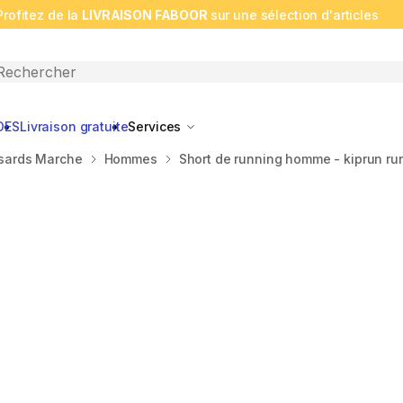
Profitez de la
LIVRAISON FABOOR
sur une sélection d'articles
n search
DES
Livraison gratuite
Services
ssards Marche
Hommes
Short de running homme - kiprun run