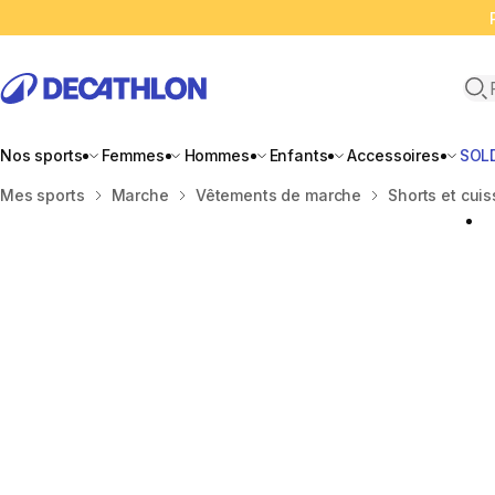
Ope
Nos sports
Femmes
Hommes
Enfants
Accessoires
SOL
Accueil
Mes sports
Marche
Vêtements de marche
Shorts et cui