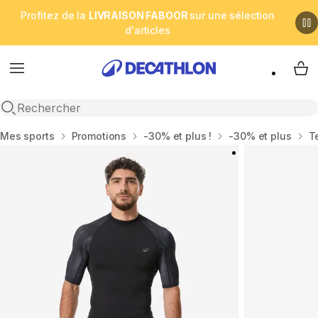
Profitez de la
LIVRAISON FABOOR
sur une sélection
d'articles
Menu
My 
Open search
Accueil
Mes sports
Promotions
-30% et plus !
-30% et plus
T