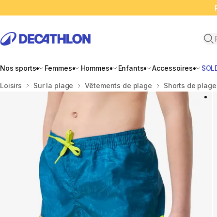
Ope
Nos sports
Femmes
Hommes
Enfants
Accessoires
SOL
Accueil
Loisirs
Sur la plage
Vêtements de plage
Shorts de plage