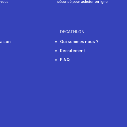
 vous
sécurisé pour acheter en ligne
DECATHLON
raison
Qui sommes nous ?
Recrutement
F.A.Q