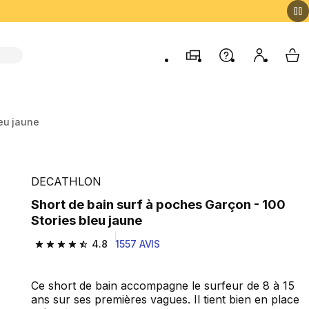
Magasins
Aide
Mon comp
My 
leu jaune
DECATHLON
Short de bain surf à poches Garçon - 100
Stories bleu jaune
4.8
1557 AVIS
4.8 out of 5 stars from 1557 reviews
Ce short de bain accompagne le surfeur de 8 à 15
ans sur ses premières vagues. Il tient bien en place