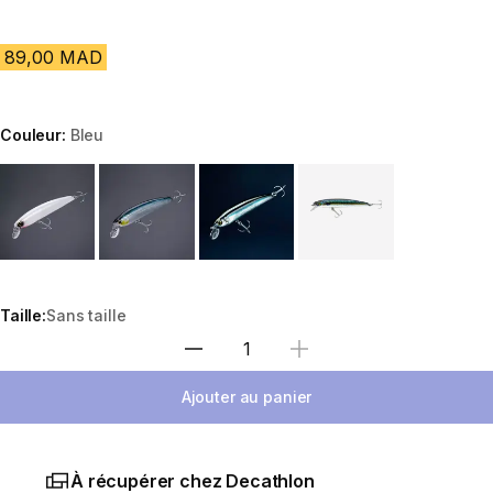
89,00 MAD
Couleur:
Bleu
Choose a variant
Taille:
Sans taille
Sélectionnez la quantité
Ajouter au panier
À récupérer chez Decathlon