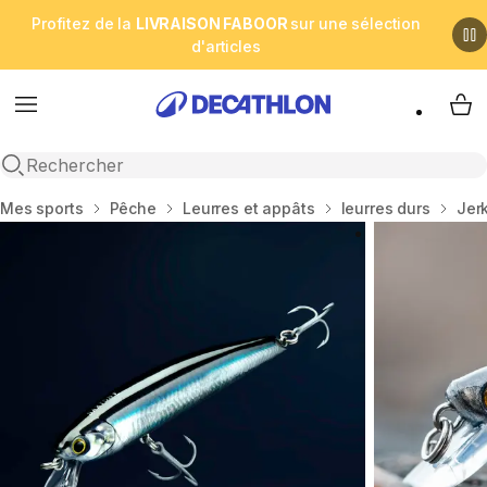
Profitez de la
LIVRAISON FABOOR
sur une sélection
d'articles
Menu
My 
Open search
Accueil
Mes sports
Pêche
Leurres et appâts
leurres durs
Jer