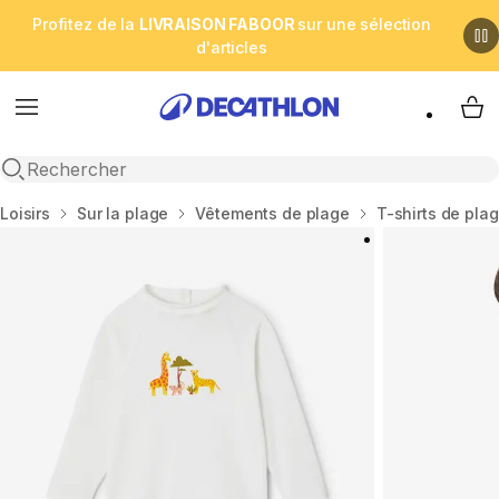
Profitez de la
LIVRAISON FABOOR
sur une sélection
d'articles
Menu
My 
Open search
Accueil
Loisirs
Sur la plage
Vêtements de plage
T-shirts de pla