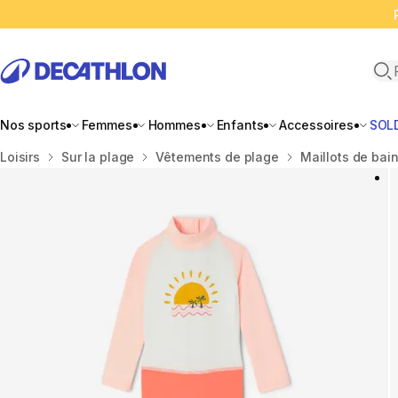
Ope
Nos sports
Femmes
Hommes
Enfants
Accessoires
SOL
Accueil
Loisirs
Sur la plage
Vêtements de plage
Maillots de bai