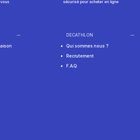
 vous
sécurisé pour acheter en ligne
DECATHLON
raison
Qui sommes nous ?
Recrutement
F.A.Q