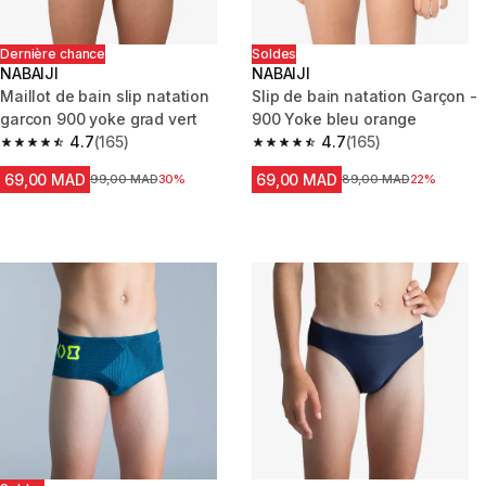
Dernière chance
Soldes
NABAIJI
NABAIJI
Maillot de bain slip natation
Slip de bain natation Garçon -
garcon 900 yoke grad vert
900 Yoke bleu orange
4.7
(165)
4.7
(165)
4.7 out of 5 stars from 165 reviews
4.7 out of 5 stars from 165 rev
69,00 MAD
69,00 MAD
Prix avant la réduction
99,00 MAD
30%
Prix avant la réduction
89,00 MAD
22%