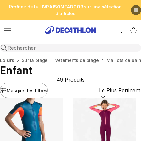
Profitez de la
LIVRAISON FABOOR
sur une sélection
d'articles
Menu
My 
Open search
Accueil
Loisirs
Sur la plage
Vêtements de plage
Maillots de bai
Enfant
49 Produits
Masquer les filtres
Trier par :
(optional