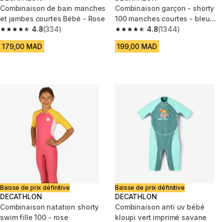
Combinaison de bain manches
Combinaison garçon - shorty
et jambes courtes Bébé - Rose
100 manches courtes - bleu
4.8
(334)
marine / bleu
4.8
(1344)
4.8 out of 5 stars from 334 reviews
4.8 out of 5 stars from 1344 re
179,00 MAD
199,00 MAD
Baisse de prix définitive
Baisse de prix définitive
DECATHLON
DECATHLON
Combinaison natation shorty
Combinaison anti uv bébé
swim fille 100 - rose
kloupi vert imprimé savane