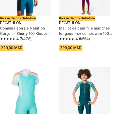
Baisse de prix définitive
Baisse de prix définitive
DECATHLON
DECATHLON
Combinaison De Natation
Maillot de bain fille manches
Garçon - Shorty 100 Kloupi -
longues - uv combiswim 100
Bleu Rouge
4.7
(476)
rose violet
4.8
(554)
4.7 out of 5 stars from 476 reviews
4.8 out of 5 stars from 554 rev
229,00 MAD
299,00 MAD