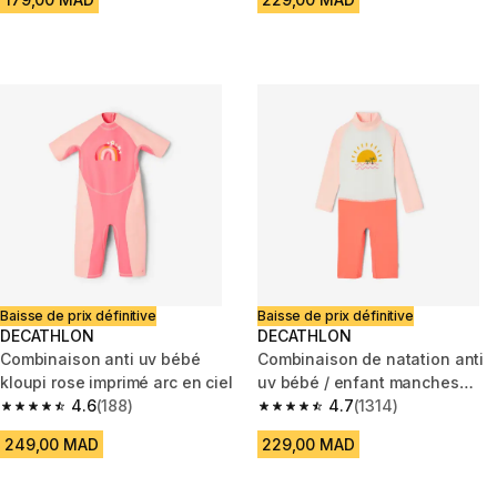
Baisse de prix définitive
Baisse de prix définitive
DECATHLON
DECATHLON
Combinaison anti uv bébé
Combinaison de natation anti
kloupi rose imprimé arc en ciel
uv bébé / enfant manches
4.6
(188)
longues rose imprimé
4.7
(1314)
4.6 out of 5 stars from 188 reviews
4.7 out of 5 stars from 1314 re
249,00 MAD
229,00 MAD