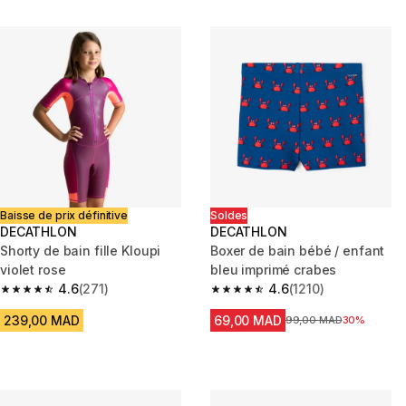
Baisse de prix définitive
Soldes
DECATHLON
DECATHLON
Shorty de bain fille Kloupi
Boxer de bain bébé / enfant
violet rose
bleu imprimé crabes
4.6
(271)
4.6
(1210)
4.6 out of 5 stars from 271 reviews
4.6 out of 5 stars from 1210 re
239,00 MAD
69,00 MAD
Prix avant la réduction
99,00 MAD
30%