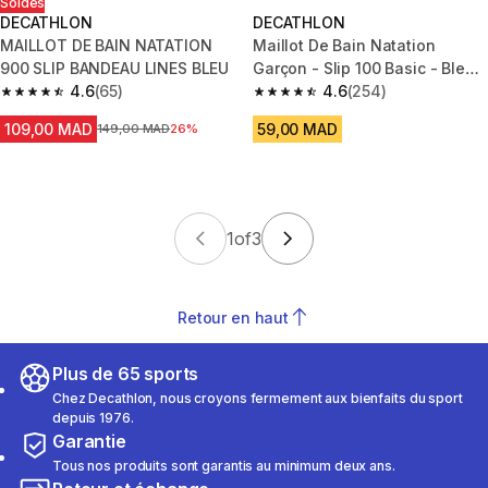
Soldes
DECATHLON
DECATHLON
MAILLOT DE BAIN NATATION
Maillot De Bain Natation
900 SLIP BANDEAU LINES BLEU
Garçon - Slip 100 Basic - Bleu
4.6
(65)
Marine
4.6
(254)
4.6 out of 5 stars from 65 reviews
4.6 out of 5 stars from 254 rev
109,00 MAD
59,00 MAD
Prix avant la réduction
149,00 MAD
26%
1
of
3
Retour en haut
Plus de 65 sports
Chez Decathlon, nous croyons fermement aux bienfaits du sport
depuis 1976.
Garantie
Tous nos produits sont garantis au minimum deux ans.