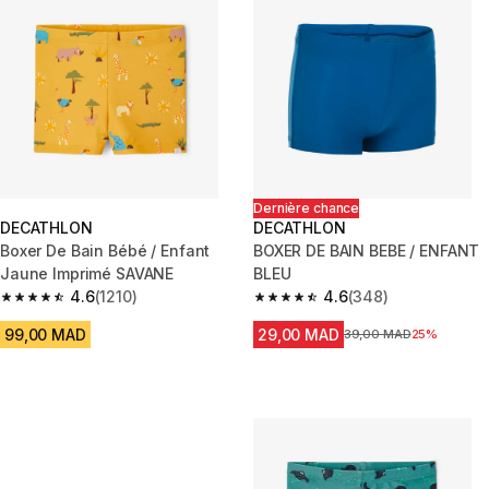
Dernière chance
DECATHLON
DECATHLON
Boxer De Bain Bébé / Enfant
BOXER DE BAIN BEBE / ENFANT
Jaune Imprimé SAVANE
BLEU
4.6
(1210)
4.6
(348)
4.6 out of 5 stars from 1210 reviews
4.6 out of 5 stars from 348 rev
99,00 MAD
29,00 MAD
Prix avant la réduction
39,00 MAD
25%