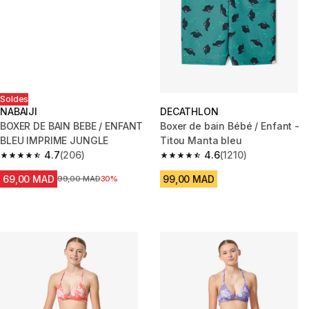
Soldes
NABAIJI
DECATHLON
BOXER DE BAIN BEBE / ENFANT
Boxer de bain Bébé / Enfant -
BLEU IMPRIME JUNGLE
Titou Manta bleu
4.7
(206)
4.6
(1210)
4.7 out of 5 stars from 206 reviews
4.6 out of 5 stars from 1210 re
69,00 MAD
99,00 MAD
Prix avant la réduction
99,00 MAD
30%