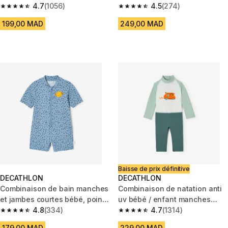
4.7
(1056)
4.5
(274)
4.7 out of 5 stars from 1056 reviews
4.5 out of 5 stars from 274 rev
199,00 MAD
249,00 MAD
Baisse de prix définitive
DECATHLON
DECATHLON
Combinaison de bain manches
Combinaison de natation anti
et jambes courtes bébé, points
uv bébé / enfant manches
bleu
4.8
(334)
longues bleu imprimé
4.7
(1314)
4.8 out of 5 stars from 334 reviews
4.7 out of 5 stars from 1314 re
179,00 MAD
229,00 MAD