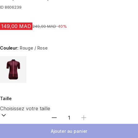
ID
8606239
149,00 MAD
Prix avant la réduction
249,00 MAD
-40%
Couleur:
Rouge / Rose
Choose a variant
Taille
Sélectionnez la quantité
Ajouter au panier