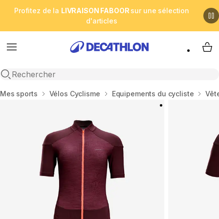
Profitez de la
LIVRAISON FABOOR
sur une sélection
d'articles
Menu
My 
Open search
Accueil
Mes sports
Vélos Cyclisme
Equipements du cycliste
Vêt