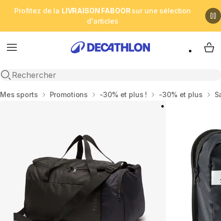
Profitez de la
LIVRAISON FABOOR
sur une sélection
d'articles
Menu
My 
Open search
Accueil
Mes sports
Promotions
-30% et plus !
-30% et plus
S