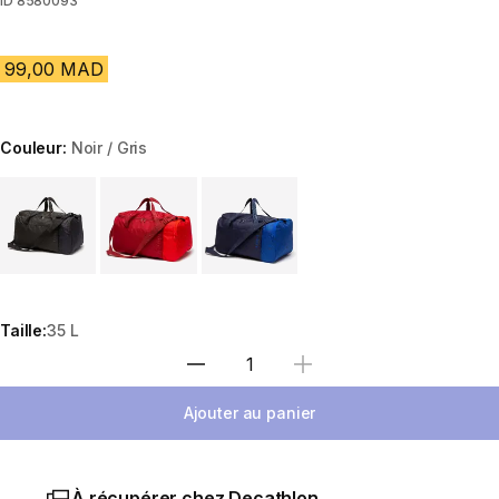
ID
8580093
99,00 MAD
Couleur:
Noir / Gris
Choose a variant
Taille:
35 L
Sélectionnez la quantité
Ajouter au panier
À récupérer chez Decathlon