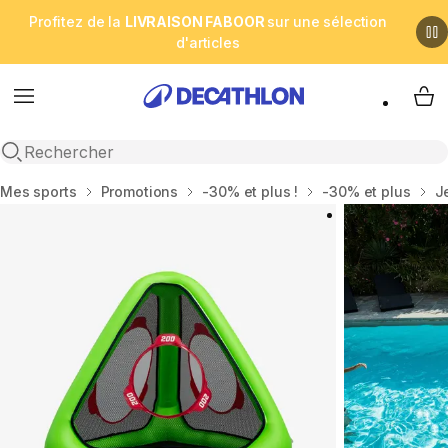
Profitez de la
LIVRAISON FABOOR
sur une sélection
d'articles
Menu
My 
Open search
Accueil
Mes sports
Promotions
-30% et plus !
-30% et plus
J