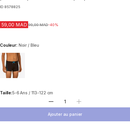
ID
8578825
59,00 MAD
Prix avant la réduction
99,00 MAD
-40%
Couleur:
Noir / Bleu
Choose a variant
Taille:
5-6 Ans / 113-122 cm
Sélectionnez la quantité
Ajouter au panier