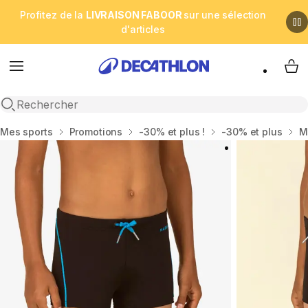
Profitez de la
LIVRAISON FABOOR
sur une sélection
d'articles
Menu
My 
Open search
Accueil
Mes sports
Promotions
-30% et plus !
-30% et plus
M