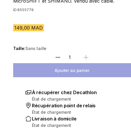
MicroSHIFT et SHIMANO. Vendu avec câble.
ID
8555779
149,00 MAD
Taille:
Sans taille
Sélectionnez la quantité
Ajouter au panier
À récupérer chez Decathlon
État de chargement
Récupération point de relais
État de chargement
Livraison à domicile
État de chargement