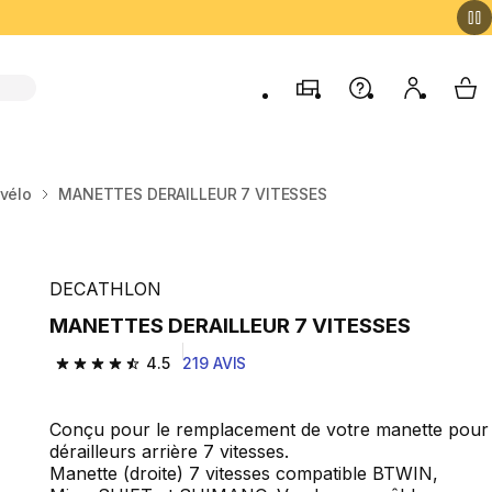
Magasins
Aide
Mon comp
My 
vélo
MANETTES DERAILLEUR 7 VITESSES
DECATHLON
MANETTES DERAILLEUR 7 VITESSES
4.5
219 AVIS
4.5 out of 5 stars from 219 reviews
Conçu pour le remplacement de votre manette pour
dérailleurs arrière 7 vitesses.
Manette (droite) 7 vitesses compatible BTWIN,