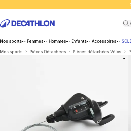
Ope
Nos sports
Femmes
Hommes
Enfants
Accessoires
SOL
Accueil
Mes sports
Pièces Détachées
Pièces détachées Vélos
P