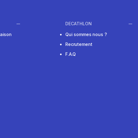
DECATHLON
raison
Qui sommes nous ?
Recrutement
F.A.Q