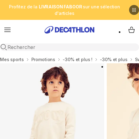
Profitez de la
LIVRAISON FABOOR
sur une sélection
d'articles
Menu
My 
Open search
Accueil
Mes sports
Promotions
-30% et plus !
-30% et plus
S