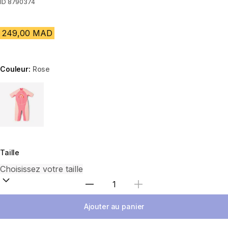
ID
8790374
249,00 MAD
Couleur:
Rose
Choose a variant
Taille
Sélectionnez la quantité
Ajouter au panier