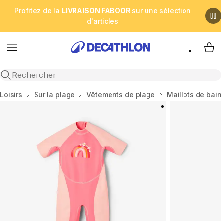
Profitez de la
LIVRAISON FABOOR
sur une sélection
d'articles
Menu
My 
Open search
Accueil
Loisirs
Sur la plage
Vêtements de plage
Maillots de bai