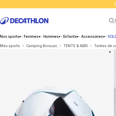
Ope
Nos sports
Femmes
Hommes
Enfants
Accessoires
SOL
Accueil
Mes sports
Camping Bivouac
TENTE & ABRI
Tentes de 