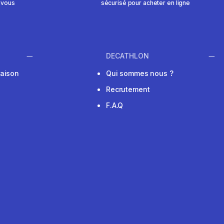
 vous
sécurisé pour acheter en ligne
DECATHLON
raison
Qui sommes nous ?
Recrutement
F.A.Q