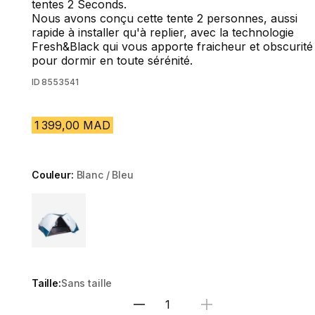
tentes 2 Seconds.
Nous avons conçu cette tente 2 personnes, aussi
rapide à installer qu'à replier, avec la technologie
Fresh&Black qui vous apporte fraicheur et obscurité
pour dormir en toute sérénité.
ID
8553541
1 399,00 MAD
Couleur:
Blanc / Bleu
Choose a variant
Taille:
Sans taille
Sélectionnez la quantité