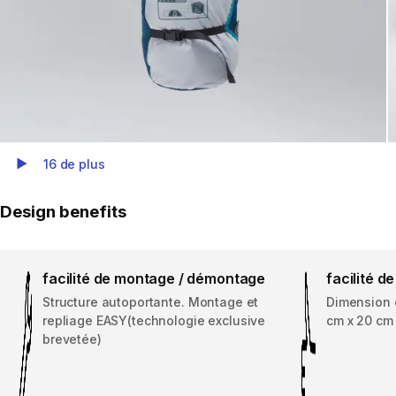
16 de plus
Play Video
Design benefits
facilité de montage / démontage
facilité d
Structure autoportante. Montage et
Dimension d
repliage EASY(technologie exclusive
cm x 20 cm /
brevetée)