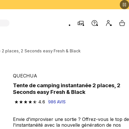
Magasins
Aide
Mon comp
My 
 2 places, 2 Seconds easy Fresh & Black
QUECHUA
Tente de camping instantanée 2 places, 2
Seconds easy Fresh & Black
4.6
986 AVIS
4.6 out of 5 stars from 986 reviews
Envie d'improviser une sortie ? Offrez-vous le top de
l'instantanéité avec la nouvelle génération de nos