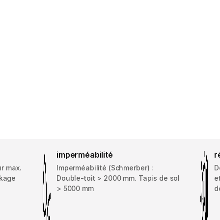
imperméabilité
r
r max.
Imperméabilité (Schmerber) :
D
ckage
Double-toit > 2000 mm. Tapis de sol
e
> 5000 mm
d