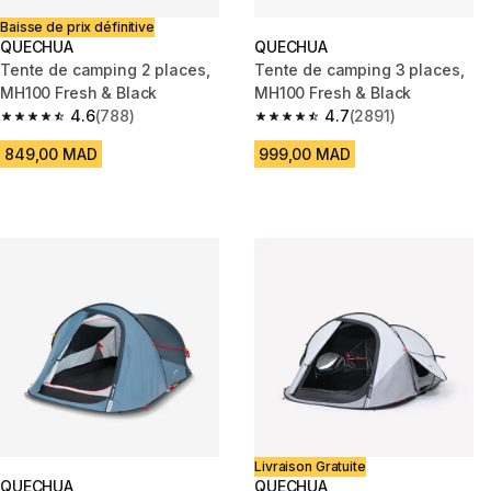
Baisse de prix définitive
QUECHUA
QUECHUA
Tente de camping 2 places,
Tente de camping 3 places,
MH100 Fresh & Black
MH100 Fresh & Black
4.6
(788)
4.7
(2891)
4.6 out of 5 stars from 788 reviews
4.7 out of 5 stars from 2891 re
849,00 MAD
999,00 MAD
Livraison Gratuite
QUECHUA
QUECHUA