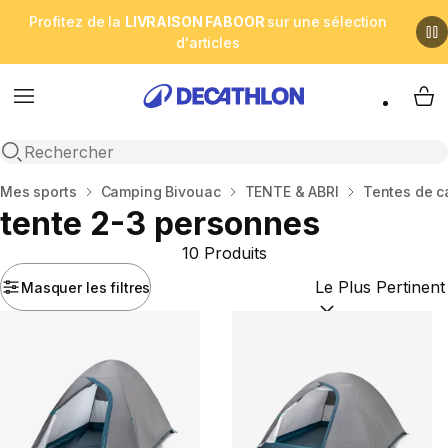
Profitez de la
LIVRAISON FABOOR
sur une sélection
d'articles
Menu
My 
Open search
Accueil
Mes sports
Camping Bivouac
TENTE & ABRI
Tentes de 
tente 2-3 personnes
10 Produits
Masquer les filtres
Trier par :
(optional