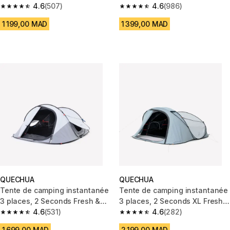
4.6
(507)
Fresh & Black
4.6
(986)
4.6 out of 5 stars from 507 reviews
4.6 out of 5 stars from 986 rev
1 199,00 MAD
1 399,00 MAD
QUECHUA
QUECHUA
Tente de camping instantanée
Tente de camping instantanée
3 places, 2 Seconds Fresh &
3 places, 2 Seconds XL Fresh &
Black
4.6
(531)
Black
4.6
(282)
4.6 out of 5 stars from 531 reviews
4.6 out of 5 stars from 282 rev
1 699,00 MAD
2 199,00 MAD