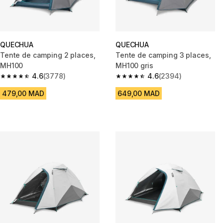
QUECHUA
QUECHUA
Tente de camping 2 places,
Tente de camping 3 places,
MH100
MH100 gris
4.6
(3778)
4.6
(2394)
4.6 out of 5 stars from 3778 reviews
4.6 out of 5 stars from 2394 r
479,00 MAD
649,00 MAD