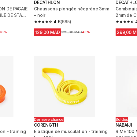
DECATHLON
DECATHL
N DE PAGAIE
Chaussons plongée néoprène 3mm
Combinai
BLE DE STAND
- noir
2mm de Ca
4.6
(685)
paddle F
 31 reviews
4.6 out of 5 stars from 685 reviews
4.2 out of
129,00 MAD
299,00 
 réduction
66%
Prix avant la réduction
229,00 MAD
43%
Dernière chance
Soldes
CORENGTH
NABAIJI
on - training
Élastique de musculation - training
RIME 100