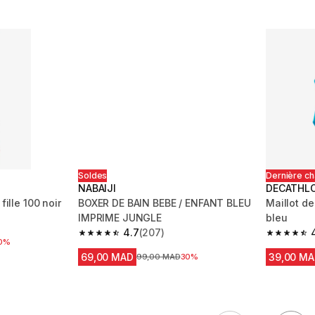
Soldes
Dernière c
NABAIJI
DECATHL
fille 100 noir
BOXER DE BAIN BEBE / ENFANT BLEU
Maillot de
IMPRIME JUNGLE
bleu
 710 reviews
4.7
(207)
4.7 out of 5 stars from 207 reviews
4.7 out of
 réduction
0%
69,00 MAD
39,00 M
Prix avant la réduction
99,00 MAD
30%