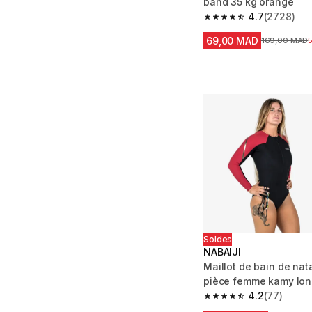
band 35 kg orange
4.7
(2728)
4.7 out of 5 stars fro
69,00 MAD
Prix avant la
169,00 MAD
Soldes
NABAIJI
Maillot de bain de nat
pièce femme kamy long
4.2
(77)
4.2 out of 5 stars fro