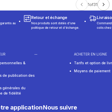
1
of
31
Retour et échange
Livrais
garantis au
Nos produits sont dotés d'une
Commandez
politique de retour et d'échange.
colis chez
EUR
ACHETER EN LIGNE
personnelles &
Tarifs et option de liv
Moyens de paiement
s de publication des
s générales du
 de fidélité
V
tre application
Nous suivre