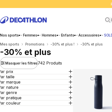
Ope
Nos sports
Femmes
Hommes
Enfants
Accessoires
SOL
Accueil
Mes sports
Promotions
-30% et plus !
-30% et plus
-30% et plus
742 Produits
Masquer les filtres
ar prix
ar taille
Par marque
Par nature
Par genre
ar pratique
Par couleur