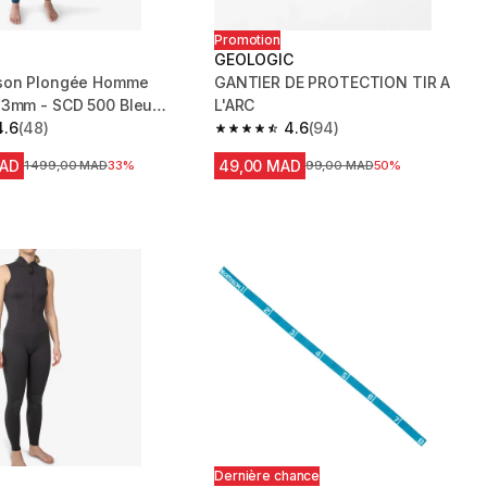
Promotion
GEOLOGIC
son Plongée Homme
GANTIER DE PROTECTION TIR A
 3mm - SCD 500 Bleu
L'ARC
4.6
(48)
4.6
(94)
 5 stars from 48 reviews
4.6 out of 5 stars from 94 reviews
MAD
49,00 MAD
Prix avant la réduction
1 499,00 MAD
33%
Prix avant la réduction
99,00 MAD
50%
Dernière chance