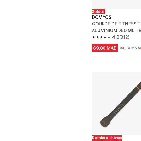
Soldes
DOMYOS
GOURDE DE FITNESS T
ALUMINIUM 750 ML - 
4.0
(312)
4.0 out of 5 stars fro
69,00 MAD
Prix avant la
109,00 MAD
Dernière chance