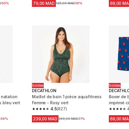
79,00 MAD
69,00 M
la réduction
D
30%
Prix avant la réduction
129,00 MAD
38%
Soldes
Soldes
DECATHLON
DECATHL
 natation
Maillot de bain 1 pièce aquafitness
Boxer de 
 bleu vert
Femme - Rosy vert
imprimé c
4.5
(827)
m 720 reviews
4.5 out of 5 stars from 827 reviews
4.6 out of
239,00 MAD
69,00 M
a réduction
D
36%
Prix avant la réduction
349,00 MAD
31%