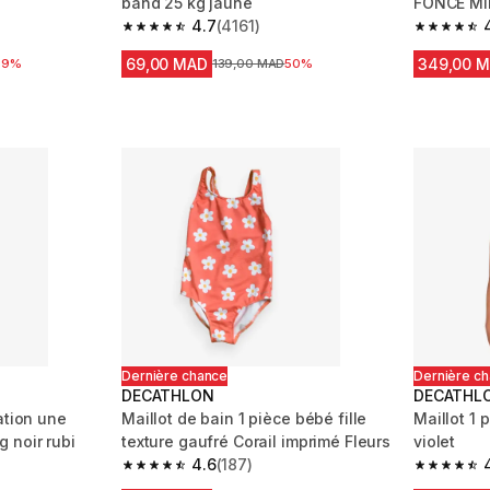
band 25 kg jaune
FONCE MIN
4.7
(4161)
m 2728 reviews
4.7 out of 5 stars from 4161 reviews
4.3 out of
69,00 MAD
349,00 
 réduction
59%
Prix avant la réduction
139,00 MAD
50%
Dernière chance
Dernière c
DECATHLON
DECATHL
ation une
Maillot de bain 1 pièce bébé fille
Maillot 1 p
 noir rubi
texture gaufré Corail imprimé Fleurs
violet
4.6
(187)
m 77 reviews
4.6 out of 5 stars from 187 reviews
4.5 out of