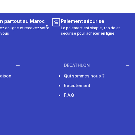
on partout au Maroc
Paiement sécurisé
 en ligne et recevez votre
Le paiement est simple, rapide et
 vous
sécurisé pour acheter en ligne
DECATHLON
raison
Qui sommes nous ?
Recrutement
F.A.Q