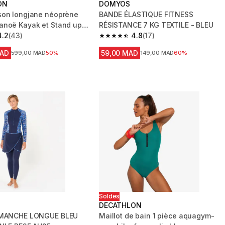
ON
DOMYOS
son longjane néoprène
BANDE ÉLASTIQUE FITNESS
noë Kayak et Stand up
RÉSISTANCE 7 KG TEXTILE - BLEU
emme
4.2
(43)
4.8
(17)
 5 stars from 43 reviews
4.8 out of 5 stars from 17 reviews
MAD
59,00 MAD
Prix avant la réduction
599,00 MAD
50%
Prix avant la réduction
149,00 MAD
60%
Soldes
DECATHLON
 MANCHE LONGUE BLEU
Maillot de bain 1 pièce aquagym-