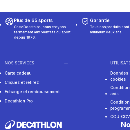
Plus de 65 sports
Garantie
Chez Decathlon, nous croyons
Tous nos produits sont 
fermement aux bienfaits du sport
minimum deux ans.
depuis 1976.
NOS SERVICES
UTILISAT
Carte cadeau
Données 
cookies
Cliquez et retirez
Condition
Echange et remboursement
avis
Decathlon Pro
Condition
programme
CGU-CG
No