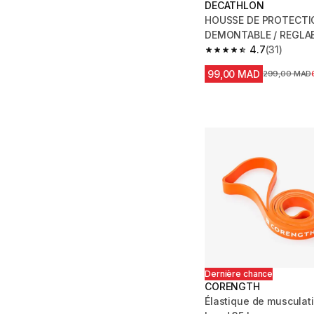
DECATHLON
HOUSSE DE PROTECTIO
DEMONTABLE / REGLA
UP PADDLE
4.7
(31)
4.7 out of 5 stars from
99,00 MAD
Prix avant la
299,00 MAD
Dernière chance
CORENGTH
Élastique de musculati