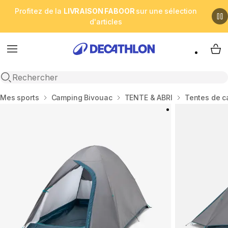
Profitez de la
LIVRAISON FABOOR
sur une sélection
d'articles
Menu
My 
Open search
Accueil
Mes sports
Camping Bivouac
TENTE & ABRI
Tentes de 