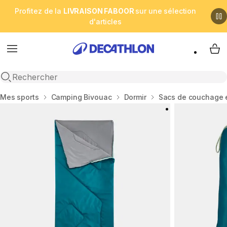
Profitez de la
LIVRAISON FABOOR
sur une sélection
d'articles
Menu
My 
Open search
Accueil
Mes sports
Camping Bivouac
Dormir
Sacs de couchage e