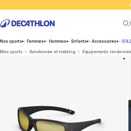
Ope
Nos sports
Femmes
Hommes
Enfants
Accessoires
SOL
Accueil
Mes sports
Randonnée et trekking
Équipements randonnée 