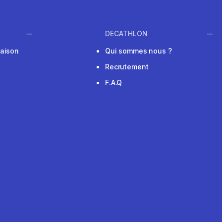
DECATHLON
raison
Qui sommes nous ?
Recrutement
F.A.Q