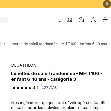
Magasins
Aide
Mon comp
My 
s
Lunettes de soleil randonnée - MH T100 - enfant 6-10 ans - 
DECATHLON
Lunettes de soleil randonnée - MH T100 -
enfant 6-10 ans - catégorie 3
4.7
427 AVIS
4.7 out of 5 stars from 427 reviews
Nos ingénieurs optiques ont développé ces lunettes
de soleil pour les activités en plein air par temps