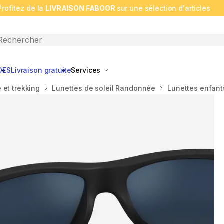
Profitez de la
LIVRAISON FABOOR
sur une sélection d'articles
n search
DES
Livraison gratuite
Services
et trekking
Lunettes de soleil Randonnée
Lunettes enfant